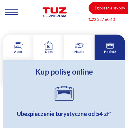
Zgłoszenie szkody
22 327 60 60
Auto
Dom
Nauka
Podróż
Kup polisę online
Zamów
rozmowę
Ubezpieczenie turystyczne od
54 zł
*