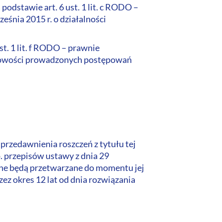
dstawie art. 6 ust. 1 lit. c RODO –
śnia 2015 r. o działalności
t. 1 lit. f RODO – prawnie
idłowości prowadzonych postępowań
zedawnienia roszczeń z tytułu tej
 przepisów ustawy z dnia 29
ane będą przetwarzane do momentu jej
z okres 12 lat od dnia rozwiązania