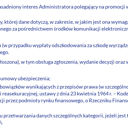
uzasadniony interes Administratora polegający na promocji
by, której dane dotyczą, w zakresie, w jakim jest ona wyma
nego za pośrednictwem środków komunikacji elektroniczn
 (w przypadku wypłaty odszkodowania za szkodę wyrządzon
ego.
 zgłoszona), w tym obsługa zgłoszenia, wydanie decyzji or
e umowy ubezpieczenia;
a obowiązków wynikających z przepisów prawa (w szczególno
i reasekuracyjnej, ustawy z dnia 23 kwietnia 1964 r. – Kode
cji przez podmioty rynku finansowego, o Rzeczniku Finan
u przetwarzania danych szczególnych kategorii, jeżeli jest
ń.