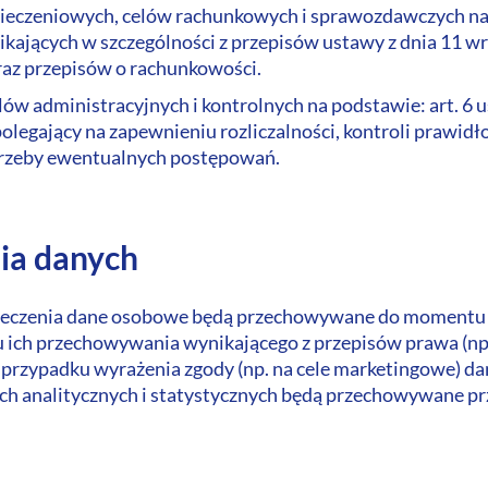
ieczeniowych, celów rachunkowych i sprawozdawczych na po
ających w szczególności z przepisów ustawy z dnia 11 wrze
raz przepisów o rachunkowości.
ów administracyjnych i kontrolnych na podstawie: art. 6 us
polegający na zapewnieniu rozliczalności, kontroli praw
trzeby ewentualnych postępowań.
ia danych
czenia dane osobowe będą przechowywane do momentu pr
ich przechowywania wynikającego z przepisów prawa (np.
W przypadku wyrażenia zgody (np. na cele marketingowe) d
h analitycznych i statystycznych będą przechowywane prze