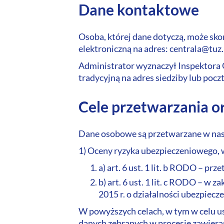
Dane kontaktowe
Osoba, której dane dotyczą, może sko
elektroniczną na adres: centrala@tuz.
Administrator wyznaczył Inspektora 
tradycyjną na adres siedziby lub pocz
Cele przetwarzania o
Dane osobowe są przetwarzane w nas
1) Oceny ryzyka ubezpieczeniowego, w
a) art. 6 ust. 1 lit. b RODO – p
b) art. 6 ust. 1 lit. c RODO – w
2015 r. o działalności ubezpiecz
W powyższych celach, w tym w celu u
danych zebranych w procesie zawier