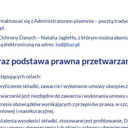
ntaktować się z Administratorem pisemnie – pocztą tradycy
pl.
Ochrony Danych – Natalia Jagiełło, z którym można skonta
tą elektroniczną na adres:
iod@tuz.pl
raz podstawa prawna przetwarza
tępujących celach:
yliczenie składki, zawarcie i wykonanie umowy ubezpiecz
rzetwarzanie jest niezbędne do zawarcia i wykonania umowy
 zakresie obowiązków wynikających z przepisów prawa, w sz
eniowej i reasekuracyjnej.
stalenia wysokości składki, stosowane jest profilowanie.
ania umowy ubezpieczenia lub objęcia ochroną ubezpiecz