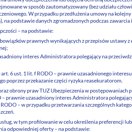
dejmowane w sposób zautomatyzowany (bez udziału człowie
eczeniowego. W przypadku przedłużenia umowy na kolejny
a), na podstawie danych zgromadzonych podczas zawarcia
pczości – na podstawie:
a obowiązków prawnych wynikających z przepisów ustawy z d
nej;
uzasadniony interes Administratora polegający na przeciwd
 art. 6 ust. 1 lit. f RODO – prawnie uzasadnionego interes
go poprzez przekazanie części ryzyka reasekuratorom.
ń oraz obrony praw TUZ Ubezpieczenia w postępowaniach 
ODO – prawnie uzasadniony interes Administratora polegając
t. f RODO – w przypadku przetwarzania szczególnych kategori
szczeń.
sług, w tym profilowanie w celu określenia preferencji lu
ia odpowiedniej oferty – na podstawie: