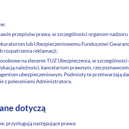
ne:
ie przepisów prawa, w szczególności organom nadzoru i 
sekuratorom lub Ubezpieczeniowemu Funduszowi Gwaranc
 rozpatrzenia reklamacji;
osobowe na zlecenie TUZ Ubezpieczenia, w szczególnośc
indykacją należności, kancelariom prawnym, rzeczoznaw
agentom ubezpieczeniowym. Podmioty te przetwarzają da
e z poleceniami Administratora.
dane dotyczą
e, przysługują następujące prawa: