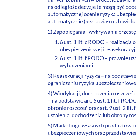
na odległość decyzje te mogą być po
automatycznej ocenie ryzyka ubezpi
automatycznie (bez udziału człowiek
2) Zapobiegania i wykrywania przestę
6 ust. 1 lit. c RODO – realizacj
ubezpieczeniowej i reasekuracyj
6 ust. 1 lit. f RODO – prawnie 
wyłudzeniami.
3) Reasekuracji ryzyka – na podstawie
ograniczeniu ryzyka ubezpieczeniowe
4) Windykacji, dochodzenia roszcze
– na podstawie art. 6 ust. 1 lit. f R
obronie roszczeń oraz art. 9 ust. 2 li
ustalenia, dochodzenia lub obrony ro
5) Marketingu własnych produktów i u
ubezpieczeniowych oraz przedstawien