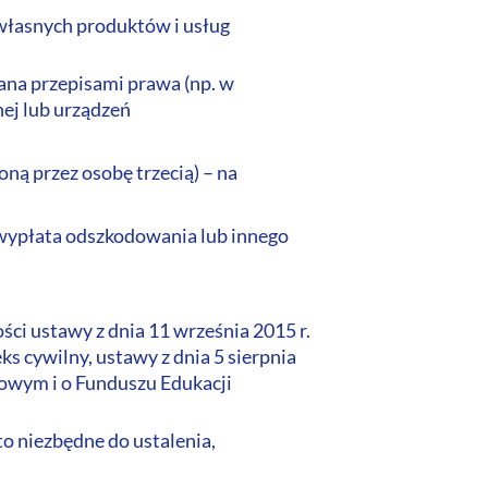
 własnych produktów i usług
gana przepisami prawa (np. w
ej lub urządzeń
ą przez osobę trzecią) – na
az wypłata odszkodowania lub innego
ści ustawy z dnia 11 września 2015 r.
ks cywilny, ustawy z dnia 5 sierpnia
sowym i o Funduszu Edukacji
 to niezbędne do ustalenia,