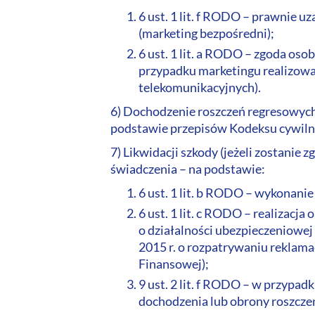
6 ust. 1 lit. f RODO – prawnie 
(marketing bezpośredni);
6 ust. 1 lit. a RODO – zgoda oso
przypadku marketingu realizowa
telekomunikacyjnych).
6) Dochodzenie roszczeń regresowych
podstawie przepisów Kodeksu cywiln
7) Likwidacji szkody (jeżeli zostanie
świadczenia – na podstawie:
6 ust. 1 lit. b RODO – wykonani
6 ust. 1 lit. c RODO – realizacj
o działalności ubezpieczeniowej 
2015 r. o rozpatrywaniu reklama
Finansowej);
9 ust. 2 lit. f RODO – w przypadk
dochodzenia lub obrony roszcze