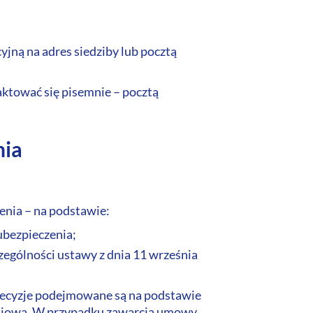
jną na adres siedziby lub pocztą
ktować się pisemnie – pocztą
nia
enia – na podstawie:
 ubezpieczenia;
czególności ustawy z dnia 11 września
 Decyzje podejmowane są na podstawie
eniową. W przypadku zawarcia umowy