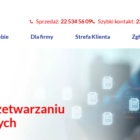
Sprzedaż:
22 534 56 09
Szybki kontakt:
2
ebie
Dla firmy
Strefa Klienta
Zgł
zetwarzaniu
ych