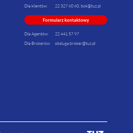
Dla klientów:
22 327 60 60, bok@tuz.pl
Formularz kontaktowy
Dla Agentów:
22 441 57 97
Dla Brokerów:
obsluga.broker@tuz.pl