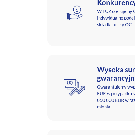
Konkurency
W TUZ oferujemy C
indywidualne podej
składki polisy OC.
Wysoka su
gwarancyjn
Gwarantujemy wyp
EUR w przypadku s
050 000 EUR w raz
mienia.