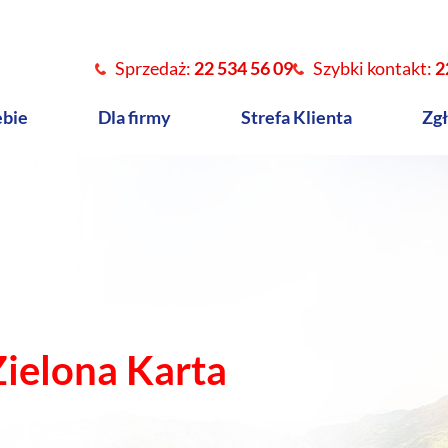
Sprzedaż:
22 534 56 09
Szybki kontakt:
2
ebie
Dla firmy
Strefa Klienta
Zgł
ielona Karta