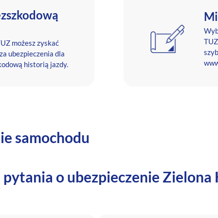
bezszkodową
Mi
Wyb
TUZ,
TUZ możesz zyskać
szyb
 za ubezpieczenia dla
www
odową historią jazdy.
nie samochodu
 pytania o ubezpieczenie Zielona