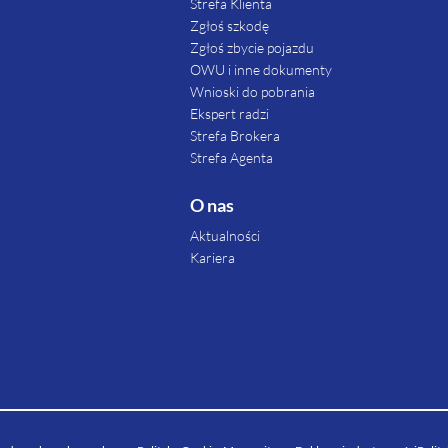
Strefa Klienta
Zgłoś szkodę
Zgłoś zbycie pojazdu
OWU i inne dokumenty
Wnioski do pobrania
Ekspert radzi
Strefa Brokera
Strefa Agenta
O nas
Aktualności
Kariera