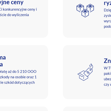
jne ceny
ry
i konkurencyjne ceny i
Dzię
ście do wyliczenia
zysk
wyrz
podc
ma
Zn
a
W TU
łatę aż do 5 210 OOO
pak
zkody na osobie oraz 1
ubez
ie szkód dotyczących
czy 