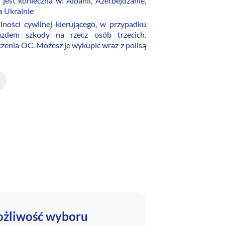
 jest konieczna w: Albanii, Azerbejdżanie,
a Ukrainie
ności cywilnej kierującego, w przypadku
azdem szkody na rzecz osób trzecich.
zenia OC. Możesz je wykupić wraz z polisą
żliwość wyboru