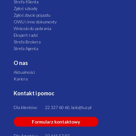
Strefa Klienta
Zgłoś szkodę
Zgłoś zbycie pojazdu
OWU i inne dokumenty
Wnioski do pobrania
Ekspert radzi
Strefa Brokera
Strefa Agenta
O nas
Aktualności
Kariera
Kontakt i pomoc
Dla klientów:
22 327 60 60, bok@tuz.pl
Formularz kontaktowy
Dla Agentów:
22 441 57 97