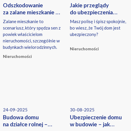
Odszkodowanie
Jakie przeglądy
za zalane mieszkanie –
do ubezpieczenia
jak je uzyskać krok
domu są niezbędne?
Zalane mieszkanie to
Masz polisę i śpisz spokojnie,
po kroku?
Warto wiedzieć
scenariusz, który spędza sen z
bo wiesz, że Twój dom jest
powiek właścicielom
ubezpieczony?
nieruchomości, szczególnie w
budynkach wielorodzinnych.
Nieruchomości
Nieruchomości
24-09-2025
30-08-2025
Budowa domu
Ubezpieczenie domu
na działce rolnej –
w budowie – jak