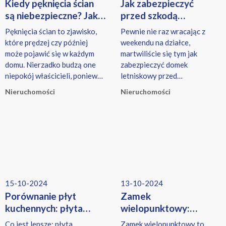
Kiedy pęknięcia ścian
Jak zabezpieczyć
są niebezpieczne? Jak
przed szkodą
rozpoznać groźne
i kradzieżą domek
Pęknięcia ścian to zjawisko,
Pewnie nie raz wracając z
uszkodzenia
letniskowy?
które prędzej czy później
weekendu na działce,
konstrukcji.
może pojawić się w każdym
martwiliście się tym jak
domu. Nierzadko budzą one
zabezpieczyć domek
niepokój właścicieli, ponieważ
letniskowy przed
mogą wskazywać na
nieoczekiwanymi zmianami w
Nieruchomości
Nieruchomości
poważniejsze problemy
pogodzie czy włamywaczami.
konstrukcyjne. Warto zatem
wiedzieć, kiedy pęknięcia są
jedynie estetycznym
problemem, a kiedy stanowią
zagrożenie dla
bezpieczeństwa budynku. Jeśli
chcesz dowiedzieć się więcej
15-10-2024
13-10-2024
na ten temat, to zachęcamy do
Porównanie płyt
Zamek
lektury. Jakie są najczęstsze
kuchennych: płyta
wielopunktowy:
przyczyny pęknięć na
ceramiczna vs
co to jest i jakie
ścianach? Pęknięcia ścian
Co jest lepsze: płyta
Zamek wielopunktowy to