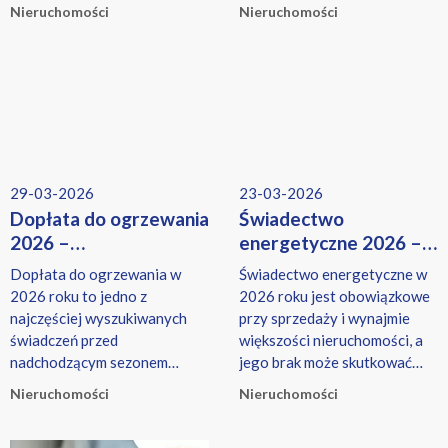
przypadku mieszkań także
Nieruchomości
Nieruchomości
osoby korzystające z
programu Ciepłe Mieszkanie.
29-03-2026
23-03-2026
Dopłata do ogrzewania
Świadectwo
2026 –
energetyczne 2026 –
komu przysługuje i ile
obowiązek, koszty
Dopłata do ogrzewania w
Świadectwo energetyczne w
można dostać
i nowe zasady
2026 roku to jedno z
2026 roku jest obowiązkowe
w ramach bonu
najczęściej wyszukiwanych
przy sprzedaży i wynajmie
ciepłowniczego?
świadczeń przed
większości nieruchomości, a
nadchodzącym sezonem
jego brak może skutkować
grzewczym.
karą finansową.
Nieruchomości
Nieruchomości