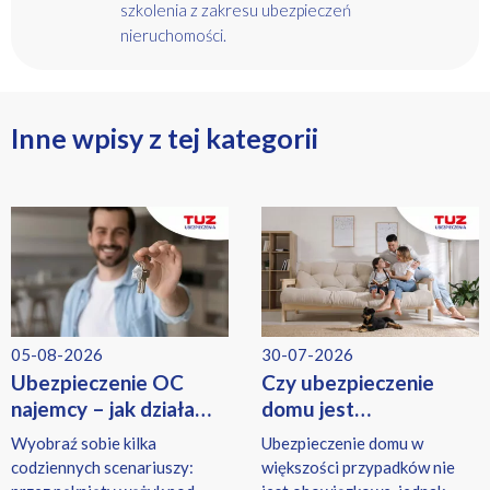
szkolenia z zakresu ubezpieczeń
nieruchomości.
Inne wpisy z tej kategorii
05-08-2026
30-07-2026
Ubezpieczenie OC
Czy ubezpieczenie
najemcy – jak działa
domu jest
i co obejmuje?
obowiązkowe? Kiedy
Wyobraź sobie kilka
Ubezpieczenie domu w
trzeba mieć polisę?
codziennych scenariuszy:
większości przypadków nie