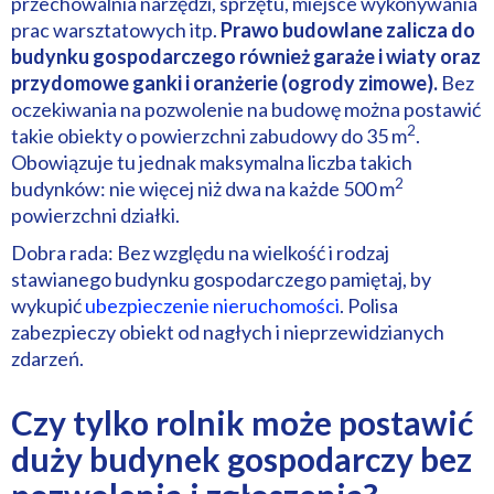
przechowalnia narzędzi, sprzętu, miejsce wykonywania
prac warsztatowych itp.
Prawo budowlane zalicza do
budynku gospodarczego również garaże i wiaty oraz
przydomowe ganki i oranżerie (ogrody zimowe).
Bez
oczekiwania na pozwolenie na budowę można postawić
2
takie obiekty o powierzchni zabudowy do 35 m
.
Obowiązuje tu jednak maksymalna liczba takich
2
budynków: nie więcej niż dwa na każde 500 m
powierzchni działki.
Dobra rada: Bez względu na wielkość i rodzaj
stawianego budynku gospodarczego pamiętaj, by
wykupić
ubezpieczenie nieruchomości
. Polisa
zabezpieczy obiekt od nagłych i nieprzewidzianych
zdarzeń.
Czy tylko rolnik może postawić
duży budynek gospodarczy bez