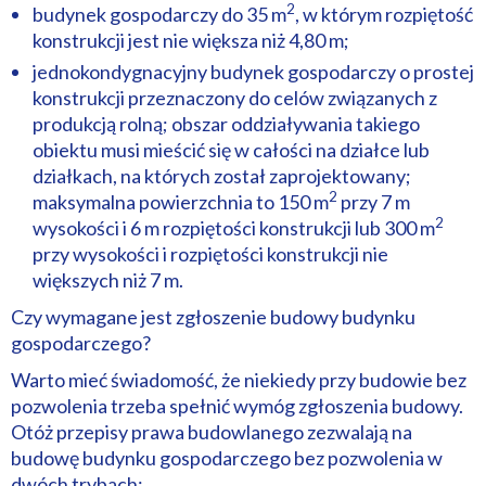
2
budynek gospodarczy do 35 m
, w którym rozpiętość
konstrukcji jest nie większa niż 4,80 m;
jednokondygnacyjny budynek gospodarczy o prostej
konstrukcji przeznaczony do celów związanych z
produkcją rolną; obszar oddziaływania takiego
obiektu musi mieścić się w całości na działce lub
działkach, na których został zaprojektowany;
2
maksymalna powierzchnia to 150 m
przy 7 m
2
wysokości i 6 m rozpiętości konstrukcji lub 300 m
przy wysokości i rozpiętości konstrukcji nie
większych niż 7 m.
Czy wymagane jest zgłoszenie budowy budynku
gospodarczego?
Warto mieć świadomość, że niekiedy przy budowie bez
pozwolenia trzeba spełnić wymóg zgłoszenia budowy.
Otóż przepisy prawa budowlanego zezwalają na
budowę budynku gospodarczego bez pozwolenia w
dwóch trybach: