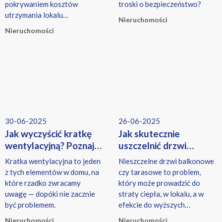
pokrywaniem kosztów
troski o bezpieczeństwo?
utrzymania lokalu
Nieruchomości
mieszkalnego.
Nieruchomości
30-06-2025
26-06-2025
Jak wyczyścić kratkę
Jak skutecznie
wentylacyjną? Poznaj
uszczelnić drzwi
sprytne patenty i jej
balkonowe?
Kratka wentylacyjna to jeden
Nieszczelne drzwi balkonowe
wpływ
z tych elementów w domu, na
czy tarasowe to problem,
na Twoje bezpieczeńst
które rzadko zwracamy
który może prowadzić do
wo
uwagę — dopóki nie zacznie
straty ciepła, w lokalu, a w
być problemem.
efekcie do wyższych
rachunków.
Nieruchomości
Nieruchomości