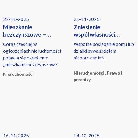
29-11-2025
21-11-2025
Mieszkanie
Zniesienie
bezczynszowe –
współwłasności
co to znaczy, jakie
nieruchomości
Coraz częściej w
Wspólne posiadanie domu lub
ma zalety i jakie
ogłoszeniach nieruchomości
działki bywa źródłem
ubezpieczenie wybrać?
pojawia się określenie
nieporozumień.
„mieszkanie bezczynszowe”.
Nieruchomości , Prawo i
Nieruchomości
przepisy
16-11-2025
14-10-2025