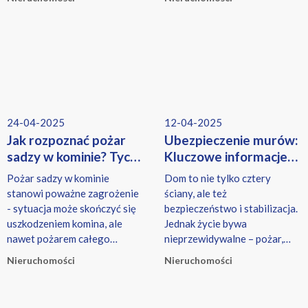
24-04-2025
12-04-2025
Jak rozpoznać pożar
Ubezpieczenie murów:
sadzy w kominie? Tych
Kluczowe informacje
objawów nie ignoruj!
dla domu
Pożar sadzy w kominie
Dom to nie tylko cztery
stanowi poważne zagrożenie
ściany, ale też
- sytuacja może skończyć się
bezpieczeństwo i stabilizacja.
uszkodzeniem komina, ale
Jednak życie bywa
nawet pożarem całego
nieprzewidywalne – pożar,
budynku.
huragan czy zalanie mogą w
Nieruchomości
Nieruchomości
jednej chwili doprowadzić do
poważnych zniszczeń.