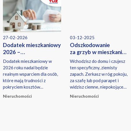
27-02-2026
03-12-2025
Dodatek mieszkaniowy
Odszkodowanie
2026 –
za grzyb w mieszkaniu
komu przysługuje, ile
– poradnik
Dodatek mieszkaniowy w
Wchodzisz do domu i czujesz
wynosi i jak złożyć
2026 roku nadal będzie
ten specyficzny, ziemisty
wniosek?
realnym wsparciem dla osób,
zapach. Zerkasz w róg pokoju,
które mają trudności z
za szafę lub pod parapet i
pokryciem kosztów
widzisz ciemne, niepokojące
utrzymania mieszkania.
plamy na ścianach.
Nieruchomości
Nieruchomości