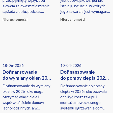
przez pęknięty wężyk pod
jest obowiązkowe, jednak
zlewem zalewasz mieszkanie
istnieją sytuacje, w których
sąsiada z dołu, podczas
jego zawarcie jest wymagane,
przesuwania mebli rysujesz
np. przy kredycie hipotecznym
Nieruchomości
Nieruchomości
drewniany parkiet właściciela,
lub w przypadku gospodarstw
dziecko przypadkowo zbija
rolnych objętych
szybę w piekarniku pod
obowiązkowym
zabudowę, a pies niszczy
ubezpieczeniem budynków.
kanapę należącą do
wynajmującego.
18-06-2026
10-04-2026
Dofinansowanie
Dofinansowanie
do wymiany okien 2026
do pompy ciepła 2026
– kto może
– kto może dostać
Dofinansowanie do wymiany
Dofinansowanie do pompy
skorzystać?
dotację i ile wyniesie?
okien w 2026 roku mogą
ciepła w 2026 roku pozwala
otrzymać właściciele i
obniżyć koszt zakupu i
współwłaściciele domów
montażu nowoczesnego
jednorodzinnych, a w
systemu ogrzewania domu.