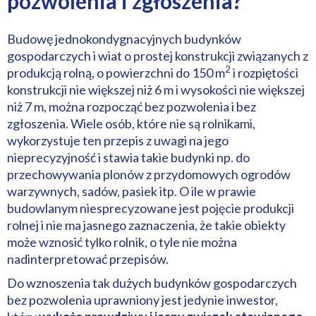
pozwolenia i zgłoszenia?
Budowę jednokondygnacyjnych budynków
gospodarczych i wiat o prostej konstrukcji związanych z
2
produkcją rolną, o powierzchni do 150 m
i rozpiętości
konstrukcji nie większej niż 6 m i wysokości nie większej
niż 7 m, można rozpocząć bez pozwolenia i bez
zgłoszenia. Wiele osób, które nie są rolnikami,
wykorzystuje ten przepis z uwagi na jego
nieprecyzyjność i stawia takie budynki np. do
przechowywania plonów z przydomowych ogrodów
warzywnych, sadów, pasiek itp. O ile w prawie
budowlanym niesprecyzowane jest pojęcie produkcji
rolnej i nie ma jasnego zaznaczenia, że takie obiekty
może wznosić tylko rolnik, o tyle nie można
nadinterpretować przepisów.
Do wznoszenia tak dużych budynków gospodarczych
bez pozwolenia uprawniony jest jedynie inwestor,