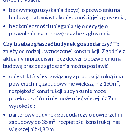
bez wymogu uzyskania decyzji o pozwoleniu na
budowę, natomiast z koniecznością jej zgłoszenia;
bez konieczności ubiegania się o decyzję o
pozwoleniu na budowę oraz bez zgłoszenia.
Czy trzeba zgłaszać budynek gospodarczy?
To
zależy od rodzaju wznoszonej konstrukcji. Zgodnie z
aktualnymi przepisami bez decyzji o pozwoleniu na
budowę oraz bez zgłoszenia można postawić:
obiekt, który jest związany z produkcją rolną i ma
powierzchnię zabudowy nie większą niż 150 m²;
rozpiętości konstrukcji budynku nie może
przekraczać 6 m i nie może mieć więcej niż 7 m
wysokości;
parterowy budynek gospodarczy o powierzchni
2
zabudowy do 35 m
i rozpiętości konstrukcji nie
większej niż 4,80 m.