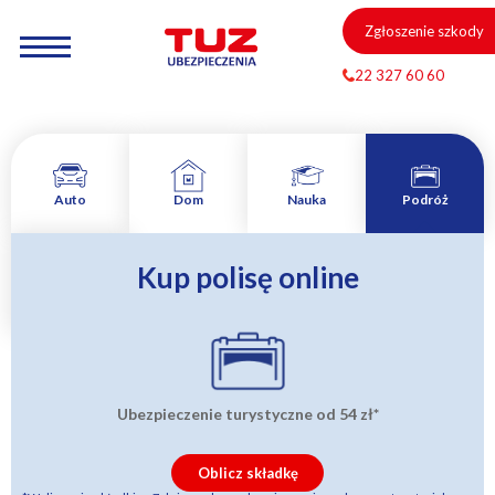
Zgłoszenie szkody
22 327 60 60
Auto
Dom
Nauka
Podróż
Kup polisę online
Zamów
rozmowę
Ubezpieczenie turystyczne od
54 zł
*
Oblicz składkę