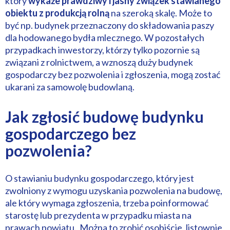
który
wykaże prawdziwy i jasny związek stawianego
obiektu z produkcją rolną
na szeroką skalę. Może to
być np. budynek przeznaczony do składowania paszy
dla hodowanego bydła mlecznego. W pozostałych
przypadkach inwestorzy, którzy tylko pozornie są
związani z rolnictwem, a wznoszą duży budynek
gospodarczy bez pozwolenia i zgłoszenia, mogą zostać
ukarani za samowolę budowlaną.
Jak zgłosić budowę budynku
gospodarczego bez
pozwolenia?
O stawianiu budynku gospodarczego, który jest
zwolniony z wymogu uzyskania pozwolenia na budowę,
ale który wymaga zgłoszenia, trzeba poinformować
starostę lub prezydenta w przypadku miasta na
prawach powiatu. Można to zrobić osobiście, listownie