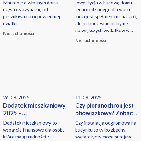
co trzeba wiedzieć
wybrać najlepsze?
Marzenie o własnym domu
Inwestycja w budowę domu
często zaczyna się od
jednorodzinnego dla wielu
poszukiwania odpowiedniej
ludzi jest spełnieniem marzeń,
działki.
ale jednocześnie jednym z
największych wydatków w
Nieruchomości
życiu.
Nieruchomości
26-08-2025
11-08-2025
Dodatek mieszkaniowy
Czy piorunochron jest
2025 –
obowiązkowy? Zobacz,
komu przysługuje i jak
kiedy instalacja
Dodatek mieszkaniowy to
Czy instalacja odgromowa na
złożyć wniosek?
odgromowa się opłaca
wsparcie finansowe dla osób,
budynku to tylko zbędny
które mają trudności z
wydatek, czy może przejaw