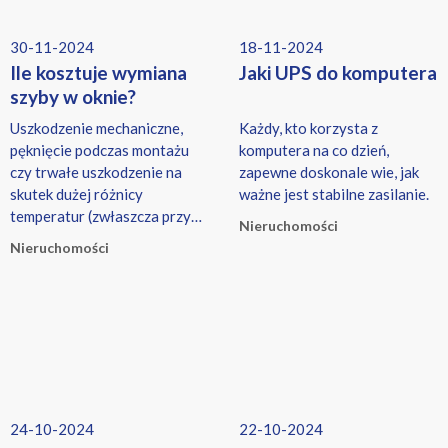
30-11-2024
18-11-2024
Ile kosztuje wymiana
Jaki UPS do komputera
szyby w oknie?
Uszkodzenie mechaniczne,
Każdy, kto korzysta z
pęknięcie podczas montażu
komputera na co dzień,
czy trwałe uszkodzenie na
zapewne doskonale wie, jak
skutek dużej różnicy
ważne jest stabilne zasilanie.
temperatur (zwłaszcza przy
Nieruchomości
znacznej ekspozycji okna na
Nieruchomości
intensywne promieniowanie
słoneczne) - to tylko kilka
przykładów możliwych
przyczyn pękania szyb.
24-10-2024
22-10-2024