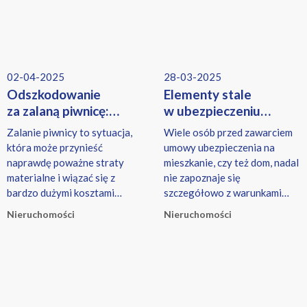
02-04-2025
28-03-2025
Odszkodowanie
Elementy stale
za zalaną piwnicę:
w ubezpieczeniu
Przewodnik krok
to warto wiedzieć
Zalanie piwnicy to sytuacja,
Wiele osób przed zawarciem
po kroku
która może przynieść
umowy ubezpieczenia na
naprawdę poważne straty
mieszkanie, czy też dom, nadal
materialne i wiązać się z
nie zapoznaje się
bardzo dużymi kosztami
szczegółowo z warunkami
naprawy czy osuszania
umowy.
Nieruchomości
Nieruchomości
pomieszczeń.