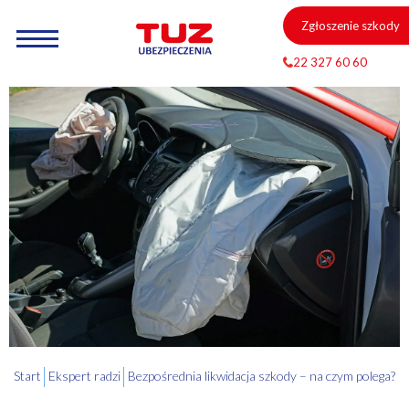
Zgłoszenie szkody
22 327 60 60
Start
Ekspert radzi
Bezpośrednia likwidacja szkody – na czym polega?