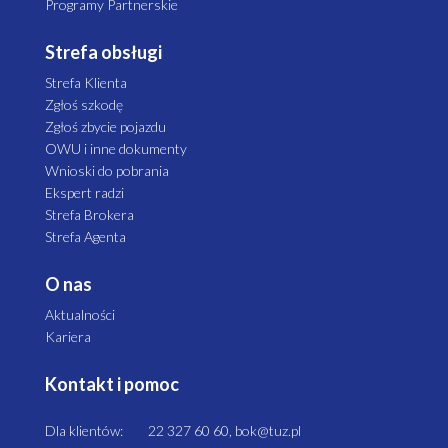
Programy Partnerskie
Strefa obsługi
Strefa Klienta
Zgłoś szkodę
Zgłoś zbycie pojazdu
OWU i inne dokumenty
Wnioski do pobrania
Ekspert radzi
Strefa Brokera
Strefa Agenta
O nas
Aktualności
Kariera
Kontakt i pomoc
Dla klientów:
22 327 60 60, bok@tuz.pl