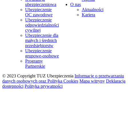
ubezpieczeniowa
O nas
Ubezpieczenie
Aktualności
OC zawodowe
Kariera
Ubezpieczenie
odpowiedzialności
cywilnej
Ubezpieczenie dla
małych i średnich
przedsiębiorstw
Ubezpieczenie
grupowe-osobowe
Programy
Partnerskie
© 2023 Copyright TUZ Ubezpieczenia
Informacje o przetwarzaniu
danych osobowych oraz Polityka Cookies
Mapa witryny
Deklaracja
dostępności
Polityka prywatności