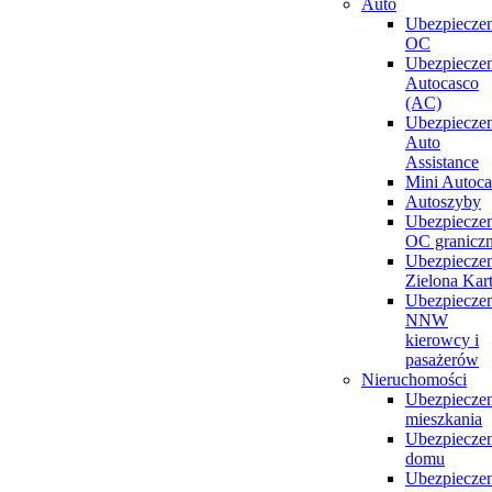
Auto
Ubezpieczen
OC
Ubezpieczen
Autocasco
(AC)
Ubezpieczen
Auto
Assistance
Mini Autoca
Autoszyby
Ubezpieczen
OC granicz
Ubezpieczen
Zielona Kar
Ubezpieczen
NNW
kierowcy i
pasażerów
Nieruchomości
Ubezpieczen
mieszkania
Ubezpieczen
domu
Ubezpieczen