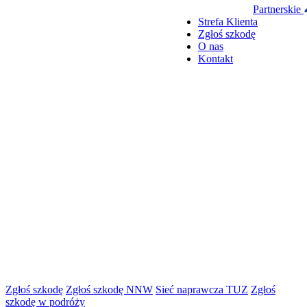
Partnerskie
Strefa Klienta
Zgłoś szkodę
O nas
Kontakt
Zgłoś szkodę
Zgłoś szkodę NNW
Sieć naprawcza TUZ
Zgłoś
szkodę w podróży