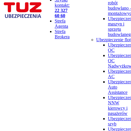
robót
kontakt:
budowlano 
22 327
montażowy
60 60
Ubezpieczen
Strefa
maszyn i
Agenta
sprzętu
Strefa
budowlaneg
Brokera
Ubezpieczenie flo
Ubezpieczen
OC
Ubezpieczen
OC
Nadwyżko
Ubezpieczen
AC
Ubezpieczen
Auto
Assistance
Ubezpieczen
NNW
kierowcy i
pasażerów
Ubezpieczen
szyb
Ubezpieczen