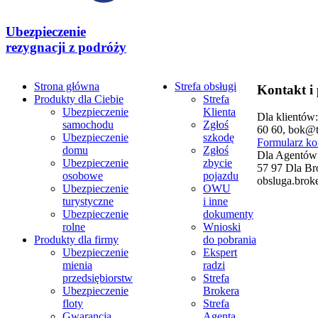
Ubezpieczenie
rezygnacji z podróży
Strona główna
Strefa obsługi
Kontakt i
Produkty dla Ciebie
Strefa
Ubezpieczenie
Klienta
Dla klientów:
samochodu
Zgłoś
60 60, bok@t
Ubezpieczenie
szkodę
Formularz k
domu
Zgłoś
Dla Agentów
Ubezpieczenie
zbycie
57 97
Dla Br
osobowe
pojazdu
obsluga.brok
Ubezpieczenie
OWU
turystyczne
i inne
Ubezpieczenie
dokumenty
rolne
Wnioski
Produkty dla firmy
do pobrania
Ubezpieczenie
Ekspert
mienia
radzi
przedsiębiorstw
Strefa
Ubezpieczenie
Brokera
floty
Strefa
Gwarancja
Agenta