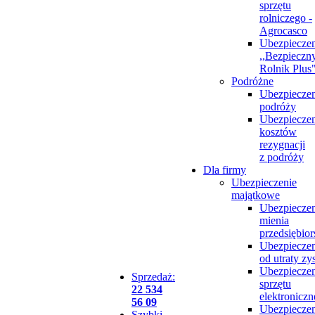
sprzętu
rolniczego -
Agrocasco
Ubezpieczen
,,Bezpieczn
Rolnik Plus
Podróżne
Ubezpieczen
podróży
Ubezpieczen
kosztów
rezygnacji
z podróży
Dla firmy
Ubezpieczenie
majątkowe
Ubezpieczen
mienia
przedsiębio
Ubezpieczen
od utraty zy
Ubezpieczen
Sprzedaż:
sprzętu
22 534
elektronicz
56 09
Ubezpieczen
Szybki