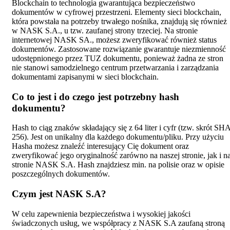
Blockchain to technologia gwarantująca bezpieczeństwo
dokumentów w cyfrowej przestrzeni. Elementy sieci blockchain,
która powstała na potrzeby trwałego nośnika, znajdują się również
w NASK S.A., u tzw. zaufanej strony trzeciej. Na stronie
internetowej NASK SA., możesz zweryfikować również status
dokumentów. Zastosowane rozwiązanie gwarantuje niezmienność
udostępnionego przez TUZ dokumentu, ponieważ żadna ze stron
nie stanowi samodzielnego centrum przetwarzania i zarządzania
dokumentami zapisanymi w sieci blockchain.
Co to jest i do czego jest potrzebny hash
dokumentu?
Hash to ciąg znaków składający się z 64 liter i cyfr (tzw. skrót SH
256). Jest on unikalny dla każdego dokumentu/pliku. Przy użyciu
Hasha możesz znaleźć interesujący Cię dokument oraz
zweryfikować jego oryginalność zarówno na naszej stronie, jak i n
stronie NASK S.A. Hash znajdziesz min. na polisie oraz w opisie
poszczególnych dokumentów.
Czym jest NASK S.A?
W celu zapewnienia bezpieczeństwa i wysokiej jakości
świadczonych usług, we współpracy z NASK S.A zaufaną stroną