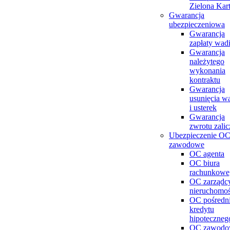
Zielona Kar
Gwarancja
ubezpieczeniowa
Gwarancja
zapłaty wad
Gwarancja
należytego
wykonania
kontraktu
Gwarancja
usunięcia w
i usterek
Gwarancja
zwrotu zalic
Ubezpieczenie O
zawodowe
OC agenta
OC biura
rachunkowe
OC zarządc
nieruchomoś
OC pośredn
kredytu
hipoteczneg
OC zawodo