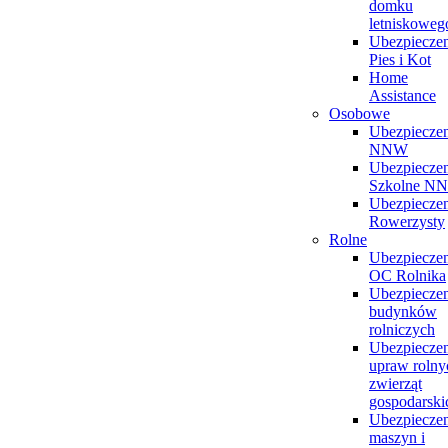
domku
letniskoweg
Ubezpieczen
Pies i Kot
Home
Assistance
Osobowe
Ubezpieczen
NNW
Ubezpieczen
Szkolne N
Ubezpieczen
Rowerzysty
Rolne
Ubezpieczen
OC Rolnika
Ubezpieczen
budynków
rolniczych
Ubezpieczen
upraw rolny
zwierząt
gospodarski
Ubezpieczen
maszyn i