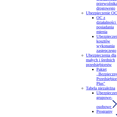
przewoźnik
drogowego
Ubezpieczenie O
OC z
działalności
posiadania
mienia
Ubezpieczen
kosztów
wykonania
zastępczego
Ubezpieczenia dla
małych i średnich
przedsiębiorstw
Pakiet
,,Bezpieczn
Przedsiębior
Plus"
Tabela niezależna
Ubezpieczen
grupowe-
osobowe
Programy