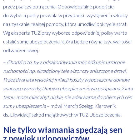
przez psa czy potrącenia. Odpowiedzialne podejście
do wyboru polisy pozwala w przypadku wystąpienia szkody
na uzyskanie realnej pomocy, która umożliwi pokrycie strat.
Wg eksperta TUZ przy wyborze odpowiedniej polisy warto
ustalić sumę ubezpieczenia, która będzie równa tzw. wartości
odtworzeniowej.
–
Chodzi o to, by z odszkodowania móc odkupić utracone
ruchomości np. skradziony telewizor czy zniszczone drzwi.
Przez dwa lata wysokiej inflacji koszty wyposażenia domów
znacząco wzrosły. Umowa ubezpieczeniowa podpisana 2 lata
temu, może mieć zbyt niskie, nie adekwatne do obecnych cen
sumy ubezpieczenia
– mówi Marcin Szeląg, Kierownik
ds. Likwidacji szkód majątkowych w TUZ Ubezpieczenia.
Nie tylko włamania spędzają sen
z powiek urlopowiczów