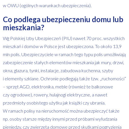
w OWU (ogólnych warunkach ubezpieczenia).
Co podlega ubezpieczeniu domu lub
mieszkania?
Wg Polskiej Izby Ubezpieczeń (PIU) nawet 70 proc. wszystkich
mieszkań i domów w Polsce jest ubezpieczona. To około 13,9
mln polis. Ubezpieczyciele w ramach tego typu polis umożliwiają
zabezpieczenie stałych elementów mieszkania jak mury, drzwi,
okna, glazura, tynki, instalacje, zabudowa kuchenna, szyby
i elementy szklane. Ochronie podlegają także tzw. „ruchomości”
– sprzęt AGD, elektronika, meble (również te balkonowe
czy ogrodowe), rowery, hulajnogi elektryczne, a nawet
przedmioty osobistego użytku jak książki czy ubrania.
W ramach polisy na nieruchomość można ubezpieczyć także
np. osoby starsze między innymi przed próbami wyłudzania
pieniędzy, czy zwierzęta domowe przed skutkami pogryzienia