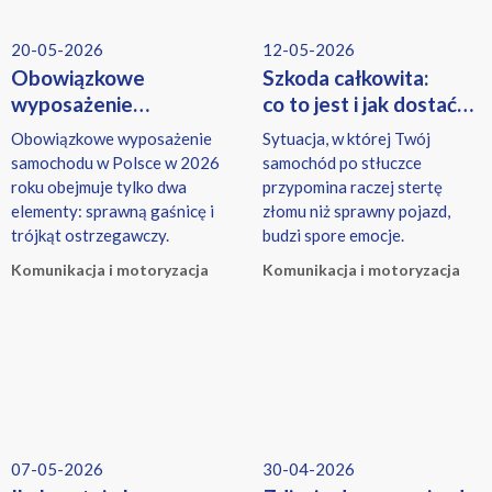
20-05-2026
12-05-2026
Obowiązkowe
Szkoda całkowita:
wyposażenie
co to jest i jak dostać
samochodu 2026 –
odszkodowanie?
Obowiązkowe wyposażenie
Sytuacja, w której Twój
co musisz mieć,
samochodu w Polsce w 2026
samochód po stłuczce
a co tylko warto?
roku obejmuje tylko dwa
przypomina raczej stertę
elementy: sprawną gaśnicę i
złomu niż sprawny pojazd,
trójkąt ostrzegawczy.
budzi spore emocje.
Komunikacja i motoryzacja
Komunikacja i motoryzacja
07-05-2026
30-04-2026