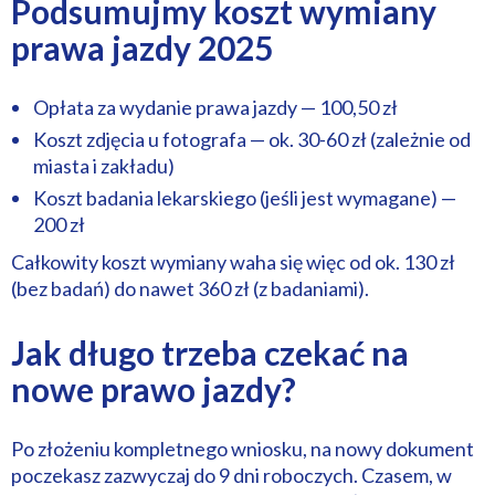
Podsumujmy koszt wymiany
prawa jazdy 2025
Opłata za wydanie prawa jazdy — 100,50 zł
Koszt zdjęcia u fotografa — ok. 30-60 zł (zależnie od
miasta i zakładu)
Koszt badania lekarskiego (jeśli jest wymagane) —
200 zł
Całkowity koszt wymiany waha się więc od ok. 130 zł
(bez badań) do nawet 360 zł (z badaniami).
Jak długo trzeba czekać na
nowe prawo jazdy?
Po złożeniu kompletnego wniosku, na nowy dokument
poczekasz zazwyczaj do 9 dni roboczych. Czasem, w