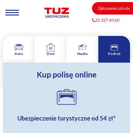
Zgłoszenie szkody
22 327 60 60
Auto
Dom
Nauka
Podróż
Kup polisę online
Zamów
rozmowę
Ubezpieczenie turystyczne od
54 zł
*