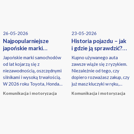
26-05-2026
23-05-2026
Najpopularniejsze
Historia pojazdu – jak
japońskie marki
i gdzie ją sprawdzić?
samochodów 2026
Czy musisz płacić
Japońskie marki samochodów
Kupno używanego auta
— ranking, opinie
za raporty?
od lat kojarzą się z
zawsze wiąże się z ryzykiem.
i niezawodność
niezawodnością, oszczędnymi
Niezależnie od tego, czy
silnikami i wysoką trwałością.
dopiero rozważasz zakup, czy
W 2026 roku Toyota, Honda,
już masz kluczyki w ręku,
Mazda czy Subaru nadal
sprawdzenie historii pojazdu
Komunikacja i motoryzacja
Komunikacja i motoryzacja
należą do najczęściej
to jeden z najważniejszych
wybieranych producentów -
kroków.
zarówno wśród kierowców
szukających nowych aut, jak i
sprawdzonych modeli
używanych.