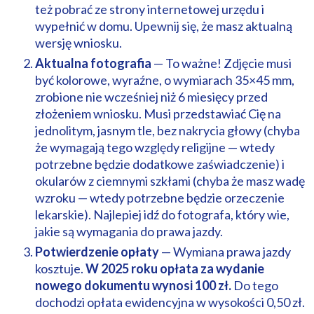
też pobrać ze strony internetowej urzędu i
wypełnić w domu. Upewnij się, że masz aktualną
wersję wniosku.
Aktualna fotografia
— To ważne! Zdjęcie musi
być kolorowe, wyraźne, o wymiarach 35×45 mm,
zrobione nie wcześniej niż 6 miesięcy przed
złożeniem wniosku. Musi przedstawiać Cię na
jednolitym, jasnym tle, bez nakrycia głowy (chyba
że wymagają tego względy religijne — wtedy
potrzebne będzie dodatkowe zaświadczenie) i
okularów z ciemnymi szkłami (chyba że masz wadę
wzroku — wtedy potrzebne będzie orzeczenie
lekarskie). Najlepiej idź do fotografa, który wie,
jakie są wymagania do prawa jazdy.
Potwierdzenie opłaty
— Wymiana prawa jazdy
kosztuje.
W 2025 roku opłata za wydanie
nowego dokumentu wynosi 100 zł.
Do tego
dochodzi opłata ewidencyjna w wysokości 0,50 zł.