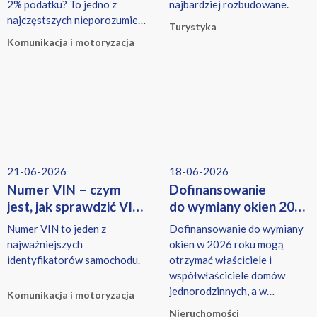
2% podatku? To jedno z
najbardziej rozbudowane.
najczęstszych nieporozumień.
Turystyka
W rzeczywistości przy
Komunikacja i motoryzacja
transakcji auta mogą pojawić
się dwa różne podatki — i
dotyczą one zupełnie innych
osób.
21-06-2026
18-06-2026
Numer VIN – czym
Dofinansowanie
jest, jak sprawdzić VIN
do wymiany okien 2026
i historię pojazdu?
– kto może
Numer VIN to jeden z
Dofinansowanie do wymiany
skorzystać?
najważniejszych
okien w 2026 roku mogą
identyfikatorów samochodu.
otrzymać właściciele i
współwłaściciele domów
jednorodzinnych, a w
Komunikacja i motoryzacja
przypadku mieszkań także
Nieruchomości