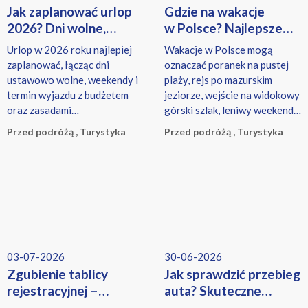
Jak zaplanować urlop
Gdzie na wakacje
2026? Dni wolne,
w Polsce? Najlepsze
kierunki warte uwagi
miejsca na urlop
Urlop w 2026 roku najlepiej
Wakacje w Polsce mogą
i bezpieczeństwo
zaplanować, łącząc dni
oznaczać poranek na pustej
ustawowo wolne, weekendy i
plaży, rejs po mazurskim
termin wyjazdu z budżetem
jeziorze, wejście na widokowy
oraz zasadami
górski szlak, leniwy weekend
obowiązującymi w pracy.
w uzdrowisku albo zwiedzanie
Przed podróżą , Turystyka
Przed podróżą , Turystyka
miasta, w którym historia
łączy się z dobrą kuchnią.
03-07-2026
30-06-2026
Zgubienie tablicy
Jak sprawdzić przebieg
rejestracyjnej –
auta? Skuteczne
co zrobić?
sposoby na wykrycie