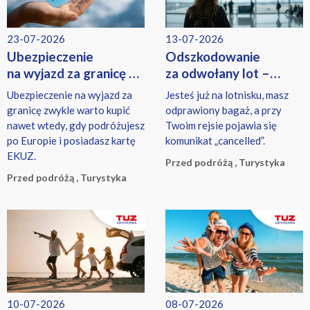
23-07-2026
13-07-2026
Ubezpieczenie
Odszkodowanie
na wyjazd za granicę –
za odwołany lot –
czy warto?
kiedy przysługuje i ile
Ubezpieczenie na wyjazd za
Jesteś już na lotnisku, masz
wynosi?
granicę zwykle warto kupić
odprawiony bagaż, a przy
nawet wtedy, gdy podróżujesz
Twoim rejsie pojawia się
po Europie i posiadasz kartę
komunikat „cancelled”.
EKUZ.
Przed podróżą , Turystyka
Przed podróżą , Turystyka
10-07-2026
08-07-2026