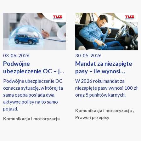
osoby korzystające z
programu Ciepłe Mieszkanie.
03-06-2026
30-05-2026
Podwójne
Mandat za niezapięte
ubezpieczenie OC – jak
pasy – ile wynosi
zgłosić i wypowiedzieć
w 2026 roku? Aktualne
Podwójne ubezpieczenie OC
W 2026 roku mandat za
polisę pojazdu?
stawki i przepisy
oznacza sytuację, w której ta
niezapięte pasy wynosi 100 zł
sama osoba posiada dwa
oraz 5 punktów karnych.
aktywne polisy na to samo
pojazd.
Komunikacja i motoryzacja ,
Prawo i przepisy
Komunikacja i motoryzacja