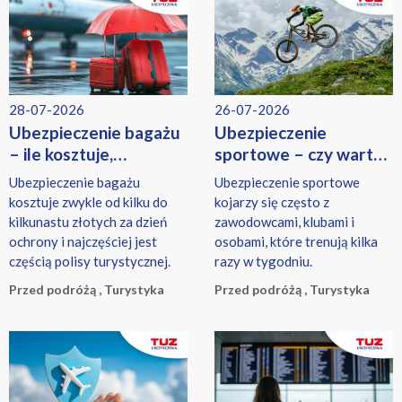
zabudowę, a pies niszczy
ubezpieczeniem budynków.
kanapę należącą do
wynajmującego.
28-07-2026
26-07-2026
Ubezpieczenie bagażu
Ubezpieczenie
– ile kosztuje,
sportowe – czy warto
co obejmuje i czy warto
je kupić?
Ubezpieczenie bagażu
Ubezpieczenie sportowe
je kupić?
kosztuje zwykle od kilku do
kojarzy się często z
kilkunastu złotych za dzień
zawodowcami, klubami i
ochrony i najczęściej jest
osobami, które trenują kilka
częścią polisy turystycznej.
razy w tygodniu.
Przed podróżą , Turystyka
Przed podróżą , Turystyka