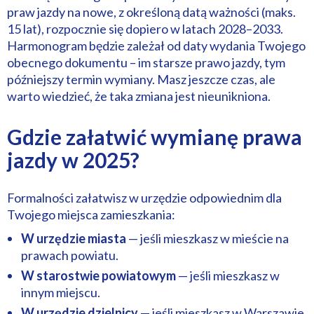
praw jazdy na nowe, z określoną datą ważności (maks.
15 lat), rozpocznie się dopiero w latach 2028–2033.
Harmonogram będzie zależał od daty wydania Twojego
obecnego dokumentu – im starsze prawo jazdy, tym
późniejszy termin wymiany. Masz jeszcze czas, ale
warto wiedzieć, że taka zmiana jest nieunikniona.
Gdzie załatwić wymianę prawa
jazdy w 2025?
Formalności załatwisz w urzędzie odpowiednim dla
Twojego miejsca zamieszkania:
W urzędzie miasta
— jeśli mieszkasz w mieście na
prawach powiatu.
W starostwie powiatowym
— jeśli mieszkasz w
innym miejscu.
W urzędzie dzielnicy
— jeśli mieszkasz w Warszawie.