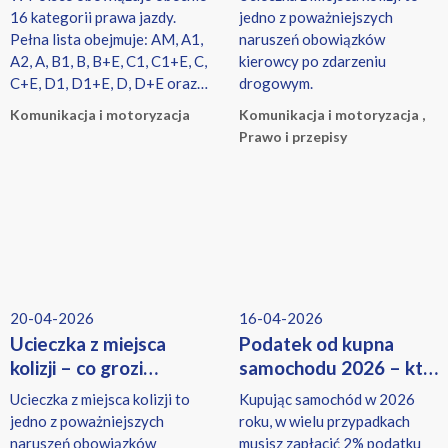
emeryt zapłaci mniej?
16 kategorii prawa jazdy.
jedno z poważniejszych
Pełna lista obejmuje: AM, A1,
naruszeń obowiązków
A2, A, B1, B, B+E, C1, C1+E, C,
kierowcy po zdarzeniu
C+E, D1, D1+E, D, D+E oraz
drogowym.
T.
Komunikacja i motoryzacja
Komunikacja i motoryzacja ,
Prawo i przepisy
20-04-2026
16-04-2026
Ucieczka z miejsca
Podatek od kupna
kolizji – co grozi
samochodu 2026 – kto
za ucieczkę z miejsca
i ile musi zapłacić?
Ucieczka z miejsca kolizji to
Kupując samochód w 2026
zdarzenia?
jedno z poważniejszych
roku, w wielu przypadkach
naruszeń obowiązków
musisz zapłacić 2% podatku