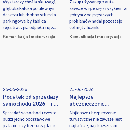
Wystarczy chwila nieuwagi,
Zakup używanego auta
cofniętego licznika
głęboka kałuża po ulewnym
zawsze wiąże się z ryzykiem, a
deszczu lub drobna stłuczka
jednym z najczęstszych
parkingowa, by tablica
problemów nadal pozostaje
rejestracyjna odpięła się z
cofnięty licznik.
ramki i zaginęła.
Komunikacja i motoryzacja
Komunikacja i motoryzacja
25-06-2026
25-06-2026
Podatek od sprzedaży
Najlepsze
samochodu 2026 – ile
ubezpieczenie
wynosi i kiedy trzeba
turystyczne – jakie
Sprzedaż samochodu często
Najlepsze ubezpieczenie
go zapłacić?
wybrać?
budzi jedno podstawowe
turystyczne nie zawsze jest
pytanie: czy trzeba zapłacić
najtańsze, najdroższe ani