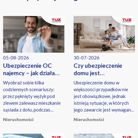
05-08-2026
30-07-2026
Ubezpieczenie OC
Czy ubezpieczenie
najemcy – jak działa
domu jest
i co obejmuje?
obowiązkowe? Kiedy
Wyobraź sobie kilka
Ubezpieczenie domu w
trzeba mieć polisę?
codziennych scenariuszy:
większości przypadków nie
przez pęknięty wężyk pod
jest obowiązkowe, jednak
zlewem zalewasz mieszkanie
istnieją sytuacje, w których
sąsiada z dołu, podczas
jego zawarcie jest wymagane,
przesuwania mebli rysujesz
np. przy kredycie hipotecznym
Nieruchomości
Nieruchomości
drewniany parkiet właściciela,
lub w przypadku gospodarstw
dziecko przypadkowo zbija
rolnych objętych
szybę w piekarniku pod
obowiązkowym