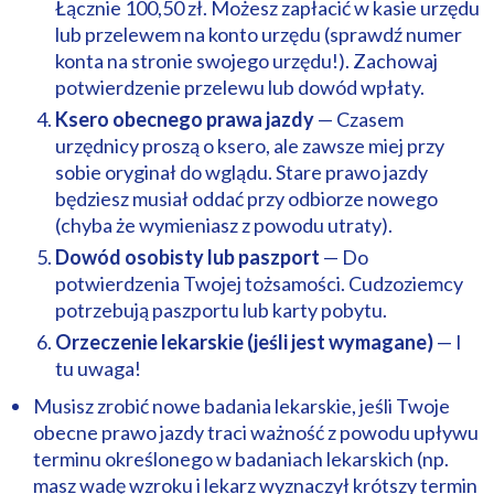
Łącznie 100,50 zł. Możesz zapłacić w kasie urzędu
lub przelewem na konto urzędu (sprawdź numer
konta na stronie swojego urzędu!). Zachowaj
potwierdzenie przelewu lub dowód wpłaty.
Ksero obecnego prawa jazdy
— Czasem
urzędnicy proszą o ksero, ale zawsze miej przy
sobie oryginał do wglądu. Stare prawo jazdy
będziesz musiał oddać przy odbiorze nowego
(chyba że wymieniasz z powodu utraty).
Dowód osobisty lub paszport
— Do
potwierdzenia Twojej tożsamości. Cudzoziemcy
potrzebują paszportu lub karty pobytu.
Orzeczenie lekarskie (jeśli jest wymagane)
— I
tu uwaga!
Musisz zrobić nowe badania lekarskie, jeśli Twoje
obecne prawo jazdy traci ważność z powodu upływu
terminu określonego w badaniach lekarskich (np.
masz wadę wzroku i lekarz wyznaczył krótszy termin