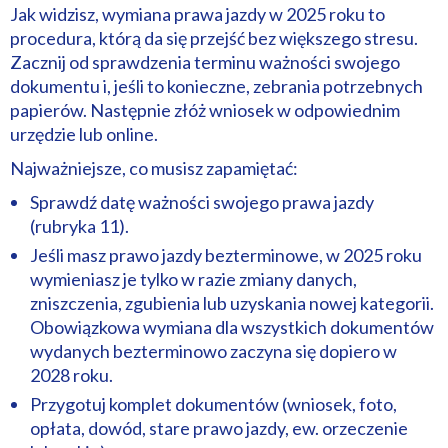
Jak widzisz, wymiana prawa jazdy w 2025 roku to
procedura, którą da się przejść bez większego stresu.
Zacznij od sprawdzenia terminu ważności swojego
dokumentu i, jeśli to konieczne, zebrania potrzebnych
papierów. Następnie złóż wniosek w odpowiednim
urzędzie lub online.
Najważniejsze, co musisz zapamiętać:
Sprawdź datę ważności swojego prawa jazdy
(rubryka 11).
Jeśli masz prawo jazdy bezterminowe, w 2025 roku
wymieniasz je tylko w razie zmiany danych,
zniszczenia, zgubienia lub uzyskania nowej kategorii.
Obowiązkowa wymiana dla wszystkich dokumentów
wydanych bezterminowo zaczyna się dopiero w
2028 roku.
Przygotuj komplet dokumentów (wniosek, foto,
opłata, dowód, stare prawo jazdy, ew. orzeczenie