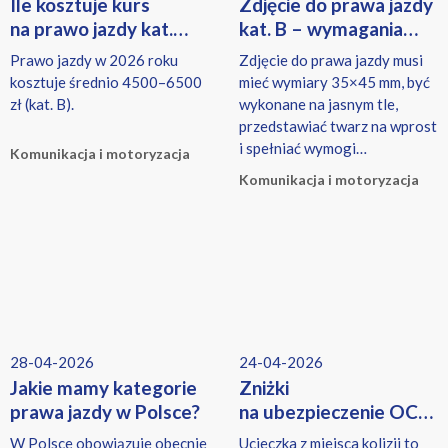
Ile kosztuje kurs
Zdjęcie do prawa jazdy
na prawo jazdy kat.
kat. B – wymagania
B w 2026? Aktualne
i wymiary
Prawo jazdy w 2026 roku
Zdjęcie do prawa jazdy musi
ceny
kosztuje średnio 4500–6500
mieć wymiary 35×45 mm, być
zł (kat. B).
wykonane na jasnym tle,
przedstawiać twarz na wprost
i spełniać wymogi
Komunikacja i motoryzacja
biometryczne określone w
Komunikacja i motoryzacja
przepisach.
28-04-2026
24-04-2026
Jakie mamy kategorie
Zniżki
prawa jazdy w Polsce?
na ubezpieczenie OC
dla seniorów – kiedy
W Polsce obowiązuje obecnie
Ucieczka z miejsca kolizji to