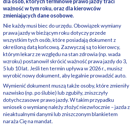
dla osób, których terminowe prawo jazdy traci
ważność w tym roku, oraz dla kierowców
zmieniających dane osobowe.
Nie każdy musi biec do urzędu. Obowiązek wymiany
prawa jazdy w bieżącym roku dotyczy przede
wszystkim tych osób, które posiadają dokument z
określoną datą końcową. Zazwyczaj są to kierowcy,
którym lekarz ze względu na stan zdrowia (np. wada
wzroku) postanowił skrócić ważność prawa jazdy do 3,
5 lub 10 lat. Jeśli ten termin upływa w 2026 r., musisz
wyrobić nowy dokument, aby legalnie prowadzić auto.
Wymienić dokument muszą także osoby, które zmieniły
nazwisko (np. po ślubie) lub zgubiły, zniszczyły
dotychczasowe prawo jazdy. W takim przypadku
wniosek o wymianę należy złożyć niezwłocznie – jazda z
nieaktualnymi danymi lub zniszczonym blankietem
naraża Cię na mandat.