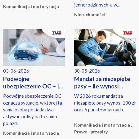
jednorodzinnych, a w
Komunikacja i motoryzacja
przypadku mieszkań także
Nieruchomości
osoby korzystające z
programu Ciepłe Mieszkanie.
03-06-2026
30-05-2026
Podwójne
Mandat za niezapięte
ubezpieczenie OC – jak
pasy – ile wynosi
zgłosić i wypowiedzieć
w 2026 roku? Aktualne
Podwójne ubezpieczenie OC
W 2026 roku mandat za
polisę pojazdu?
stawki i przepisy
oznacza sytuację, w której ta
niezapięte pasy wynosi 100 zł
sama osoba posiada dwa
oraz 5 punktów karnych.
aktywne polisy na to samo
pojazd.
Komunikacja i motoryzacja ,
Prawo i przepisy
Komunikacja i motoryzacja