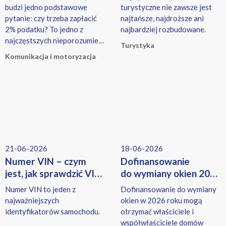
go zapłacić?
wybrać?
budzi jedno podstawowe
turystyczne nie zawsze jest
pytanie: czy trzeba zapłacić
najtańsze, najdroższe ani
2% podatku? To jedno z
najbardziej rozbudowane.
najczęstszych nieporozumień.
Turystyka
W rzeczywistości przy
Komunikacja i motoryzacja
transakcji auta mogą pojawić
się dwa różne podatki — i
dotyczą one zupełnie innych
osób.
21-06-2026
18-06-2026
Numer VIN – czym
Dofinansowanie
jest, jak sprawdzić VIN
do wymiany okien 2026
i historię pojazdu?
– kto może
Numer VIN to jeden z
Dofinansowanie do wymiany
skorzystać?
najważniejszych
okien w 2026 roku mogą
identyfikatorów samochodu.
otrzymać właściciele i
współwłaściciele domów