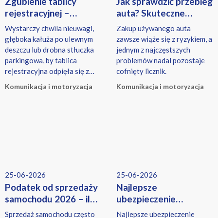
Zgubienie tablicy
Jak sprawdzić przebieg
rejestracyjnej –
auta? Skuteczne
co zrobić?
sposoby na wykrycie
Wystarczy chwila nieuwagi,
Zakup używanego auta
cofniętego licznika
głęboka kałuża po ulewnym
zawsze wiąże się z ryzykiem, a
deszczu lub drobna stłuczka
jednym z najczęstszych
parkingowa, by tablica
problemów nadal pozostaje
rejestracyjna odpięła się z
cofnięty licznik.
ramki i zaginęła.
Komunikacja i motoryzacja
Komunikacja i motoryzacja
25-06-2026
25-06-2026
Podatek od sprzedaży
Najlepsze
samochodu 2026 – ile
ubezpieczenie
wynosi i kiedy trzeba
turystyczne – jakie
Sprzedaż samochodu często
Najlepsze ubezpieczenie