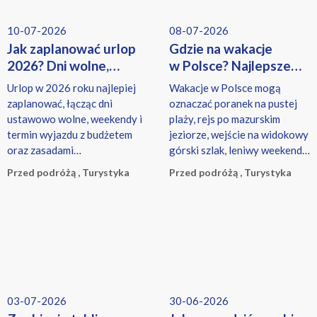
10-07-2026
08-07-2026
Jak zaplanować urlop
Gdzie na wakacje
2026? Dni wolne,
w Polsce? Najlepsze
kierunki warte uwagi
miejsca na urlop
Urlop w 2026 roku najlepiej
Wakacje w Polsce mogą
i bezpieczeństwo
zaplanować, łącząc dni
oznaczać poranek na pustej
ustawowo wolne, weekendy i
plaży, rejs po mazurskim
termin wyjazdu z budżetem
jeziorze, wejście na widokowy
oraz zasadami
górski szlak, leniwy weekend
obowiązującymi w pracy.
w uzdrowisku albo zwiedzanie
Przed podróżą , Turystyka
Przed podróżą , Turystyka
miasta, w którym historia
łączy się z dobrą kuchnią.
03-07-2026
30-06-2026