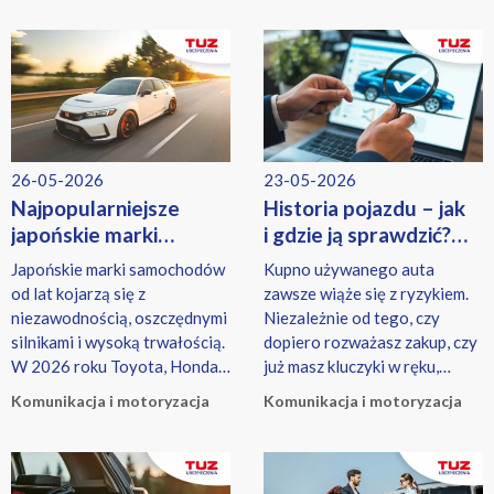
26-05-2026
23-05-2026
Najpopularniejsze
Historia pojazdu – jak
japońskie marki
i gdzie ją sprawdzić?
samochodów 2026
Czy musisz płacić
Japońskie marki samochodów
Kupno używanego auta
— ranking, opinie
za raporty?
od lat kojarzą się z
zawsze wiąże się z ryzykiem.
i niezawodność
niezawodnością, oszczędnymi
Niezależnie od tego, czy
silnikami i wysoką trwałością.
dopiero rozważasz zakup, czy
W 2026 roku Toyota, Honda,
już masz kluczyki w ręku,
Mazda czy Subaru nadal
sprawdzenie historii pojazdu
Komunikacja i motoryzacja
Komunikacja i motoryzacja
należą do najczęściej
to jeden z najważniejszych
wybieranych producentów -
kroków.
zarówno wśród kierowców
szukających nowych aut, jak i