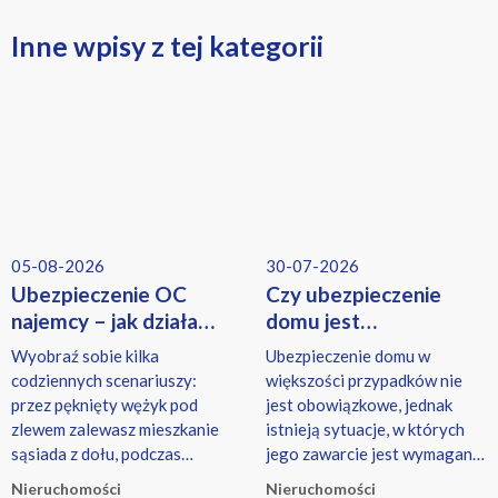
Inne wpisy z tej kategorii
05-08-2026
30-07-2026
Ubezpieczenie OC
Czy ubezpieczenie
najemcy – jak działa
domu jest
i co obejmuje?
obowiązkowe? Kiedy
Wyobraź sobie kilka
Ubezpieczenie domu w
trzeba mieć polisę?
codziennych scenariuszy:
większości przypadków nie
przez pęknięty wężyk pod
jest obowiązkowe, jednak
zlewem zalewasz mieszkanie
istnieją sytuacje, w których
sąsiada z dołu, podczas
jego zawarcie jest wymagane,
przesuwania mebli rysujesz
np. przy kredycie hipotecznym
Nieruchomości
Nieruchomości