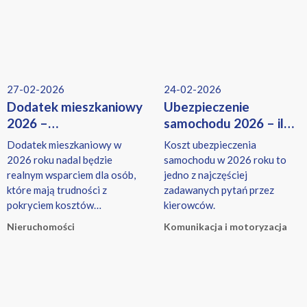
27-02-2026
24-02-2026
Dodatek mieszkaniowy
Ubezpieczenie
2026 –
samochodu 2026 – ile
komu przysługuje, ile
kosztuje OC i AC?
Dodatek mieszkaniowy w
Koszt ubezpieczenia
wynosi i jak złożyć
2026 roku nadal będzie
samochodu w 2026 roku to
wniosek?
realnym wsparciem dla osób,
jedno z najczęściej
które mają trudności z
zadawanych pytań przez
pokryciem kosztów
kierowców.
utrzymania mieszkania.
Nieruchomości
Komunikacja i motoryzacja