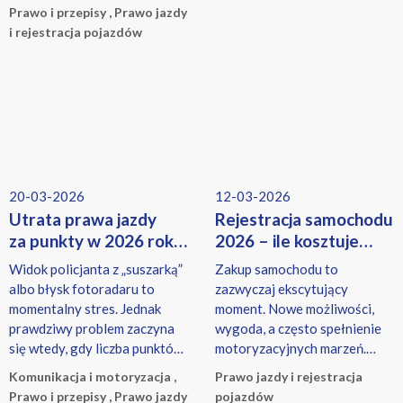
jak i zawodowym.
Prawo i przepisy , Prawo jazdy
i rejestracja pojazdów
20-03-2026
12-03-2026
Utrata prawa jazdy
Rejestracja samochodu
za punkty w 2026 roku
2026 – ile kosztuje
– co się zmieniło?
i jakie są terminy?
Widok policjanta z „suszarką”
Zakup samochodu to
Poradnik
Poradnik
albo błysk fotoradaru to
zazwyczaj ekscytujący
momentalny stres. Jednak
moment. Nowe możliwości,
prawdziwy problem zaczyna
wygoda, a często spełnienie
się wtedy, gdy liczba punktów
motoryzacyjnych marzeń.
na Twoim koncie w bazie
Jednak radość ta bywa
Komunikacja i motoryzacja ,
Prawo jazdy i rejestracja
CEPiK zbliża się do
konfrontowana z
Prawo i przepisy , Prawo jazdy
pojazdów