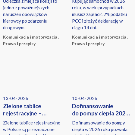
Ucieczka z miejsca kolizji to
Kupując samochód w 2026
zdarzenia?
jedno z poważniejszych
roku, w wielu przypadkach
naruszeń obowiązków
musisz zapłacić 2% podatku
kierowcy po zdarzeniu
PCC i złożyć deklarację w
drogowym.
ciągu 14 dni.
Komunikacja i motoryzacja ,
Komunikacja i motoryzacja ,
Prawo i przepisy
Prawo i przepisy
13-04-2026
10-04-2026
Zielone tablice
Dofinansowanie
rejestracyjne –
do pompy ciepła 2026
Co oznaczają i kto
– kto może dostać
Zielone tablice rejestracyjne
Dofinansowanie do pompy
może je dostać
dotację i ile wyniesie?
w Polsce są przeznaczone
ciepła w 2026 roku pozwala