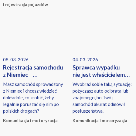
niebezpiecznej granicy.
koniecznością dopełnienia
i rejestracja pojazdów
formalności.
08-03-2026
04-03-2026
Rejestracja samochodu
Sprawca wypadku
z Niemiec –
nie jest właścicielem
dokumenty, koszty
pojazdu – kto płaci
Masz samochód sprowadzony
Wyobraź sobie taką sytuację:
i ubezpieczenie OC
za szkody?
z Niemiec i chcesz wiedzieć
pożyczasz auto od brata lub
krok po kroku
dokładnie, co zrobić, żeby
znajomego, bo Twój
legalnie poruszać się nim po
samochód akurat odmówił
polskich drogach?
posłuszeństwa.
Komunikacja i motoryzacja
Komunikacja i motoryzacja