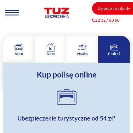
Zgłoszenie szkody
22 327 60 60
Auto
Dom
Nauka
Podróż
Kup polisę online
Zamów
rozmowę
Ubezpieczenie turystyczne od
54 zł
*