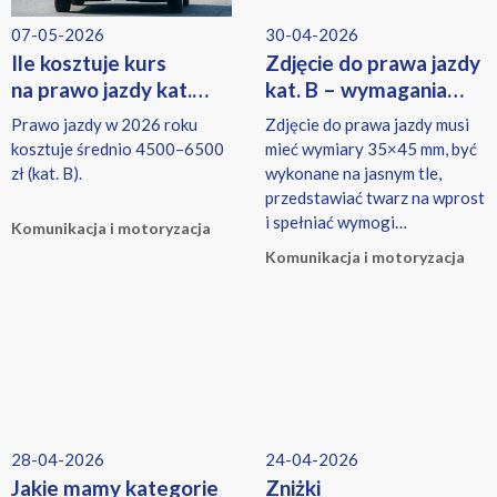
07-05-2026
30-04-2026
Ile kosztuje kurs
Zdjęcie do prawa jazdy
na prawo jazdy kat.
kat. B – wymagania
B w 2026? Aktualne
i wymiary
Prawo jazdy w 2026 roku
Zdjęcie do prawa jazdy musi
ceny
kosztuje średnio 4500–6500
mieć wymiary 35×45 mm, być
zł (kat. B).
wykonane na jasnym tle,
przedstawiać twarz na wprost
i spełniać wymogi
Komunikacja i motoryzacja
biometryczne określone w
Komunikacja i motoryzacja
przepisach.
28-04-2026
24-04-2026
Jakie mamy kategorie
Zniżki