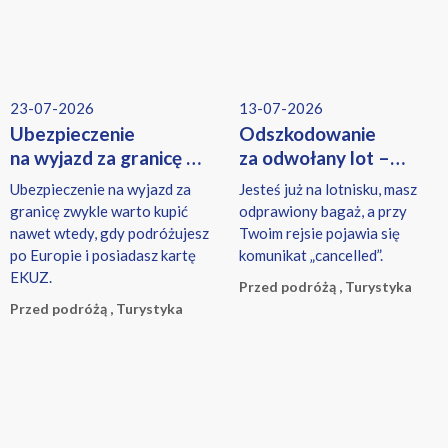
23-07-2026
13-07-2026
Ubezpieczenie
Odszkodowanie
na wyjazd za granicę –
za odwołany lot –
czy warto?
kiedy przysługuje i ile
Ubezpieczenie na wyjazd za
Jesteś już na lotnisku, masz
wynosi?
granicę zwykle warto kupić
odprawiony bagaż, a przy
nawet wtedy, gdy podróżujesz
Twoim rejsie pojawia się
po Europie i posiadasz kartę
komunikat „cancelled”.
EKUZ.
Przed podróżą , Turystyka
Przed podróżą , Turystyka