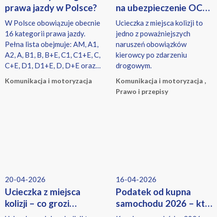
prawa jazdy w Polsce?
na ubezpieczenie OC
dla seniorów – kiedy
W Polsce obowiązuje obecnie
Ucieczka z miejsca kolizji to
emeryt zapłaci mniej?
16 kategorii prawa jazdy.
jedno z poważniejszych
Pełna lista obejmuje: AM, A1,
naruszeń obowiązków
A2, A, B1, B, B+E, C1, C1+E, C,
kierowcy po zdarzeniu
C+E, D1, D1+E, D, D+E oraz
drogowym.
T.
Komunikacja i motoryzacja
Komunikacja i motoryzacja ,
Prawo i przepisy
20-04-2026
16-04-2026
Ucieczka z miejsca
Podatek od kupna
kolizji – co grozi
samochodu 2026 – kto
za ucieczkę z miejsca
i ile musi zapłacić?