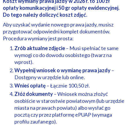
Koszt wymiany prawa jazdy w 2026 r. to 100 zł
opłaty komunikacyjnej i 50 gr opłaty ewidencyjnej.
Do tego należy doliczyć koszt zdjęć.
Aby uzyskać wydanie nowego prawa jazdy, musisz
przygotować odpowiedni komplet dokumentów.
Procedura wymiany jest prosta:
Zrób aktualne zdjęcie
– Musi spełniać te same
wymogi co do dowodu osobistego (twarz na
wprost).
Wypełnij wniosek o wymianę prawa jazdy
–
Dostępny w urzędzie lub online.
Wnieś opłatę
– Łącznie 100,50 zł.
Złóż dokumenty
– Wniosek można złożyć
osobiście w starostwie powiatowym (lub urzędzie
miasta na prawach powiatu) albo wysłać go
pocztą czy przez platformę ePUAP (wymaga
profilu zaufanego).