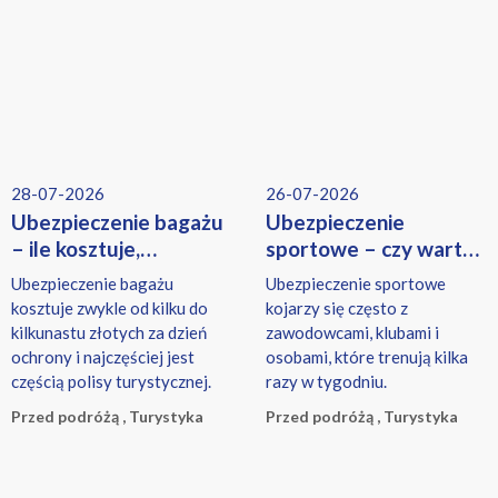
drewniany parkiet właściciela,
lub w przypadku gospodarstw
dziecko przypadkowo zbija
rolnych objętych
szybę w piekarniku pod
obowiązkowym
zabudowę, a pies niszczy
ubezpieczeniem budynków.
kanapę należącą do
wynajmującego.
28-07-2026
26-07-2026
Ubezpieczenie bagażu
Ubezpieczenie
– ile kosztuje,
sportowe – czy warto
co obejmuje i czy warto
je kupić?
Ubezpieczenie bagażu
Ubezpieczenie sportowe
je kupić?
kosztuje zwykle od kilku do
kojarzy się często z
kilkunastu złotych za dzień
zawodowcami, klubami i
ochrony i najczęściej jest
osobami, które trenują kilka
częścią polisy turystycznej.
razy w tygodniu.
Przed podróżą , Turystyka
Przed podróżą , Turystyka