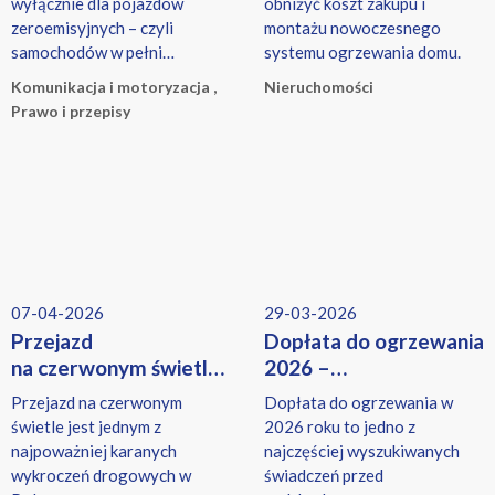
wyłącznie dla pojazdów
obniżyć koszt zakupu i
zeroemisyjnych – czyli
montażu nowoczesnego
samochodów w pełni
systemu ogrzewania domu.
elektrycznych oraz
Komunikacja i motoryzacja ,
Nieruchomości
wodorowych.
Prawo i przepisy
07-04-2026
29-03-2026
Przejazd
Dopłata do ogrzewania
na czerwonym świetle
2026 –
– mandat, punkty
komu przysługuje i ile
Przejazd na czerwonym
Dopłata do ogrzewania w
i konsekwencje w 2026
można dostać
świetle jest jednym z
2026 roku to jedno z
roku
w ramach bonu
najpoważniej karanych
najczęściej wyszukiwanych
ciepłowniczego?
wykroczeń drogowych w
świadczeń przed