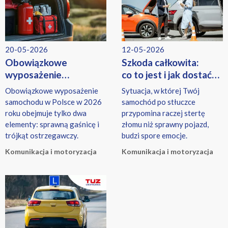
sprawdzonych modeli
używanych.
20-05-2026
12-05-2026
Obowiązkowe
Szkoda całkowita:
wyposażenie
co to jest i jak dostać
samochodu 2026 –
odszkodowanie?
Obowiązkowe wyposażenie
Sytuacja, w której Twój
co musisz mieć,
samochodu w Polsce w 2026
samochód po stłuczce
a co tylko warto?
roku obejmuje tylko dwa
przypomina raczej stertę
elementy: sprawną gaśnicę i
złomu niż sprawny pojazd,
trójkąt ostrzegawczy.
budzi spore emocje.
Komunikacja i motoryzacja
Komunikacja i motoryzacja