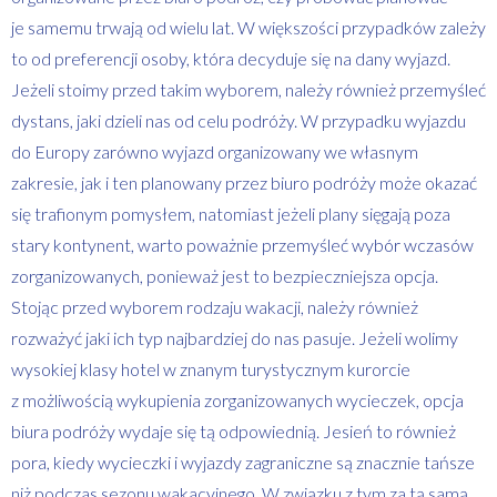
je samemu trwają od wielu lat. W większości przypadków zależy
to od preferencji osoby, która decyduje się na dany wyjazd.
Jeżeli stoimy przed takim wyborem, należy również przemyśleć
dystans, jaki dzieli nas od celu podróży. W przypadku wyjazdu
do Europy zarówno wyjazd organizowany we własnym
zakresie, jak i ten planowany przez biuro podróży może okazać
się trafionym pomysłem, natomiast jeżeli plany sięgają poza
stary kontynent, warto poważnie przemyśleć wybór wczasów
zorganizowanych, ponieważ jest to bezpieczniejsza opcja.
Stojąc przed wyborem rodzaju wakacji, należy również
rozważyć jaki ich typ najbardziej do nas pasuje. Jeżeli wolimy
wysokiej klasy hotel w znanym turystycznym kurorcie
z możliwością wykupienia zorganizowanych wycieczek, opcja
biura podróży wydaje się tą odpowiednią. Jesień to również
pora, kiedy wycieczki i wyjazdy zagraniczne są znacznie tańsze
niż podczas sezonu wakacyjnego. W związku z tym za tą samą