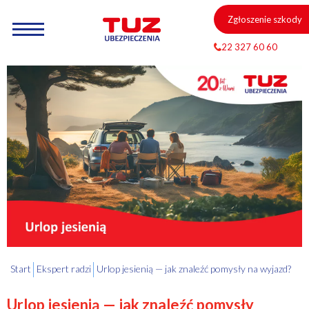
Zgłoszenie szkody
22 327 60 60
Start
Ekspert radzi
Urlop jesienią — jak znaleźć pomysły na wyjazd?
Urlop jesienią — jak znaleźć pomysły