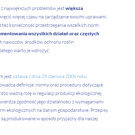
m z największych problemów jest
większa
ęcić więcej czasu na zarządzanie swoimi uprawami,
 też konieczność przestrzegania wszelkich norm
mentowania wszystkich działań oraz częstych
ych nawozów, środków ochrony roślin
latego warto je wdrożyć.
m jest
ustawa z dnia 25 czerwca 2009 roku
rowadza definicje, normy oraz procedury dotyczące
rdzo ważną rolę w regulacji produkcji ekologicznej
twierdza zgodność jego działalności z wymaganiami
 norm ekologicznych na danym gospodarstwie. Przepisy
 i są produkowane w sposób przyjazny dla naszej