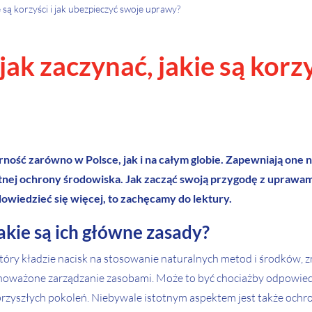
 są korzyści i jak ubezpieczyć swoje uprawy?
ak zaczynać, jakie są korzy
ość zarówno w Polsce, jak i na całym globie. Zapewniają one ni
tnej ochrony środowiska. Jak zacząć swoją przygodę z uprawam
dowiedzieć się więcej, to zachęcamy do lektury.
akie są ich główne zasady?
 który kładzie nacisk na stosowanie naturalnych metod i środków,
oważone zarządzanie zasobami. Może to być chociażby odpowiedz
przyszłych pokoleń. Niebywale istotnym aspektem jest także ochro