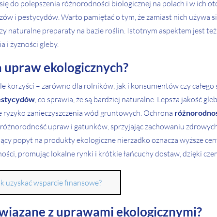
ię do polepszenia różnorodności biologicznej na polach i w ich 
ozów i pestycydów. Warto pamiętać o tym, że zamiast nich używa 
 czy naturalne preparaty na bazie roślin. Istotnym aspektem jest
i żyzności gleby.
ia upraw ekologicznych?
le korzyści – zarówno dla rolników, jak i konsumentów czy całeg
pestycydów
, co sprawia, że są bardziej naturalne. Lepsza jakość g
je ryzyko zanieczyszczenia wód gruntowych. Ochrona
różnorodnoś
 różnorodność upraw i gatunków, sprzyjając zachowaniu zdrowyc
ący popyt na produkty ekologiczne nierzadko oznacza wyższe ceny
ści, promując lokalne rynki i krótkie łańcuchy dostaw, dzięki cze
ak uzyskać wsparcie finansowe?
 związane z uprawami ekologicznymi?