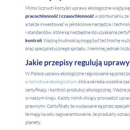
Mimo licznych korzyści uprawy ekologiczne wiążą s
pracochłonność i czasochłonność
w porównaniu ze 
a także inwestować w jakościowe narzędzia i techno
i standardów, które są niezbędne do uzyskania cert
kontroli
. Ważną trudnością mogą być też trochę wyż
oraz specjalistycznego sprzętu. Niemniej jednak lic
Jakie przepisy regulują uprawy
W Polsce uprawy ekologiczne regulowane są przez pr
o rolnictwie ekologicznym
, która określa wszelkie z
certyfikacji i kontroli produkcji ekologicznej. Ważn
w naszym kraju. Każdy rolnik chcący prowadzić upra
prawnymi. Certyfikaty te wydawane są przez specjaln
te mają na celu zagwarantowanie, że produkty oznacz
planety.