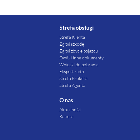
Strefa obsługi
Strefa Klienta
Zgłoś szkodę
Zgłoś zbycie pojazdu
OWU i inne dokumenty
Wnioski do pobrania
Ekspert radzi
Strefa Brokera
Strefa Agenta
O nas
Aktualności
Kariera