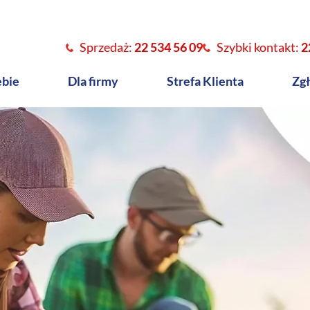
Sprzedaż:
22 534 56 09
Szybki kontakt:
2
ebie
Dla firmy
Strefa Klienta
Zgł