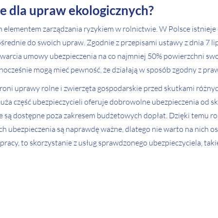
ne dla upraw ekologicznych?
m elementem zarządzania ryzykiem w rolnictwie. W Polsce istniej
średnie do swoich upraw. Zgodnie z przepisami ustawy z dnia 7 l
 zawarcia umowy ubezpieczenia na co najmniej 50% powierzchni sw
nocześnie mogą mieć pewność, że działają w sposób zgodny z pra
roni uprawy rolne i zwierzęta gospodarskie przed skutkami różny
uża część ubezpieczycieli oferuje dobrowolne ubezpieczenia od s
óre są dostępne poza zakresem budżetowych dopłat. Dzięki temu ro
ch ubezpieczenia są naprawdę ważne, dlatego nie warto na nich os
e pracy, to skorzystanie z usług sprawdzonego ubezpieczyciela, tak