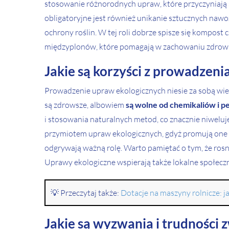
stosowanie różnorodnych upraw, które przyczyniają s
obligatoryjne jest również unikanie sztucznych naw
ochrony roślin. W tej roli dobrze spisze się kompost
międzyplonów, które pomagają w zachowaniu zdrowia 
Jakie są korzyści z prowadzen
Prowadzenie upraw ekologicznych niesie za sobą wie
są zdrowsze, albowiem
są wolne od chemikaliów i 
i stosowania naturalnych metod, co znacznie niwelu
przymiotem upraw ekologicznych, gdyż promują one
odgrywają ważną rolę. Warto pamiętać o tym, że rosn
Uprawy ekologiczne wspierają także lokalne społeczno
💡 Przeczytaj także:
Dotacje na maszyny rolnicze: j
Jakie są wyzwania i trudności