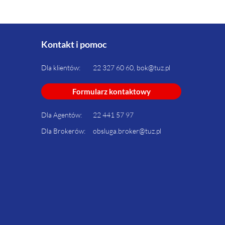
Kontakt i pomoc
Dla klientów:
22 327 60 60, bok@tuz.pl
Formularz kontaktowy
Dla Agentów:
22 441 57 97
Dla Brokerów:
obsluga.broker@tuz.pl