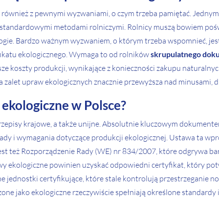
ię również z pewnymi wyzwaniami, o czym trzeba pamiętać. Jedny
standardowymi metodami rolniczymi. Rolnicy muszą bowiem poświ
logie. Bardzo ważnym wyzwaniem, o którym trzeba wspomnieć, jest
yfikatu ekologicznego. Wymaga to od rolników
skrupulatnego doku
sze koszty produkcji, wynikające z konieczności zakupu naturaln
zba zalet upraw ekologicznych znacznie przewyższa nad minusami, d
 ekologiczne w Polsce?
zepisy krajowe, a także unijne. Absolutnie kluczowym dokumente
asady i wymagania dotyczące produkcji ekologicznej. Ustawa ta wp
e jest też Rozporządzenie Rady (WE) nr 834/2007, które odgrywa ba
wy ekologiczne powinien uzyskać odpowiedni certyfikat, który po
e jednostki certyfikujące, które stale kontrolują przestrzeganie
one jako ekologiczne rzeczywiście spełniają określone standardy