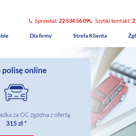
Sprzedaż:
22 534 56 09
Szybki kontakt:
2
ebie
Dla firmy
Strefa Klienta
Zgł
 polisę online
adka za OC zgodna z ofertą
315 zł *