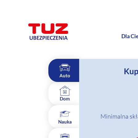
Dla Ci
Kup
Auto
Dom
Minimalna skł
Nauka