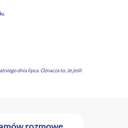
du.
niego dnia lipca. Oznacza to, że jeśli
amów rozmowę