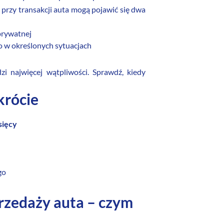
 przy transakcji auta mogą pojawić się dwa
prywatnej
ko w określonych sytuacjach
 najwięcej wątpliwości. Sprawdź, kiedy
krócie
sięcy
go
rzedaży auta – czym