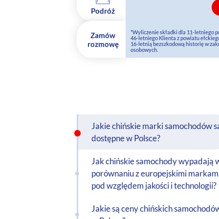
Podróż
*Wyliczenie składki dla 11-letniego 
Zamów
46-letniego Klienta z powiatu ełcki
rozmowę
16-letnią bezszkodową historię w z
osobowych.
Jakie chińskie marki samochodów s
dostępne w Polsce?
Jak chińskie samochody wypadają 
porównaniu z europejskimi markam
pod względem jakości i technologii?
Jakie są ceny chińskich samochodó