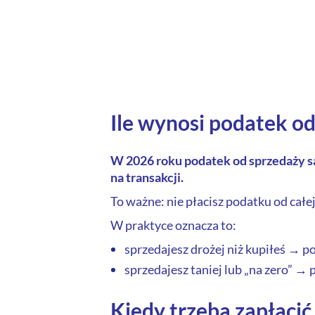
Ile wynosi podatek o
W 2026 roku podatek od sprzedaży sa
na transakcji.
To ważne: nie płacisz podatku od całe
W praktyce oznacza to:
sprzedajesz drożej niż kupiłeś → 
sprzedajesz taniej lub „na zero” →
Kiedy trzeba zapłacić