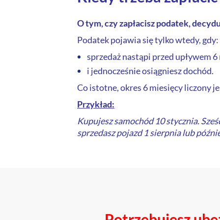
O tym, czy zapłacisz podatek, decyd
Podatek pojawia się tylko wtedy, gdy:
sprzedaż nastąpi przed upływem 6
i jednocześnie osiągniesz dochód.
Co istotne, okres 6 miesięcy liczony j
Przykład:
Kupujesz samochód 10 stycznia. Sześcio
sprzedasz pojazd 1 sierpnia lub późni
Potrzebujesz ube