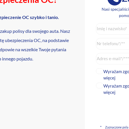
Nasi specjaliśc
pomog
zpieczenie OC szybko i tanio.
ę zakup polisy dla swojego auta. Nasz
rtę ubezpieczenia OC, na podstawie
odpowie na wszelkie Twoje pytania
b innego pojazdu.
Wyrażam zgod
więcej
Wyrażam zgodę
więcej
*
Zaznaczone pola