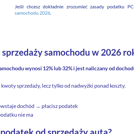
Jeśli chcesz dokładnie zrozumieć zasady podatku P
samochodu 2026
.
d sprzedaży samochodu w 2026 ro
mochodu wynosi 12% lub 32% i jest naliczany od dochodu,
j kwoty sprzedaży, lecz tylko od nadwyżki ponad koszty.
powstaje dochód → płacisz podatek
 podatku nie ma
 podatek od sprzedaży auta?