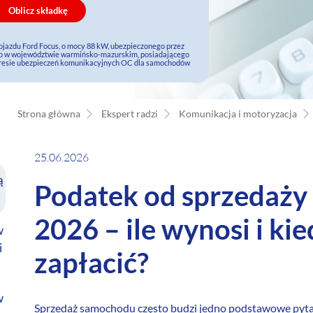
Oblicz składkę
pojazdu Ford Focus, o mocy 88 kW, ubezpieczonego przez
ego w województwie warmińsko-mazurskim, posiadającego
akresie ubezpieczeń komunikacyjnych OC dla samochodów
Strona główna
Ekspert radzi
Komunikacja i motoryzacja
25.06.2026
ą
Podatek od sprzedaż
2026 – ile wynosi i ki
w
i
zapłacić?
w
Sprzedaż samochodu często budzi jedno podstawowe pytan