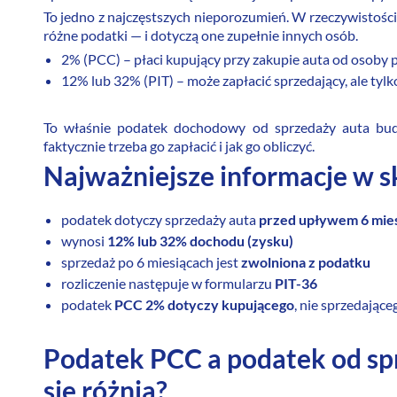
To jedno z najczęstszych nieporozumień. W rzeczywistości
różne podatki — i dotyczą one zupełnie innych osób.
2% (PCC) – płaci kupujący przy zakupie auta od osoby 
12% lub 32% (PIT) – może zapłacić sprzedający, ale tyl
To właśnie podatek dochodowy od sprzedaży auta budzi
faktycznie trzeba go zapłacić i jak go obliczyć.
Najważniejsze informacje w s
podatek dotyczy sprzedaży auta
przed upływem 6 mie
wynosi
12% lub 32% dochodu (zysku)
sprzedaż po 6 miesiącach jest
zwolniona z podatku
rozliczenie następuje w formularzu
PIT-36
podatek
PCC 2% dotyczy kupującego
, nie sprzedające
Podatek PCC a podatek od sp
się różnią?