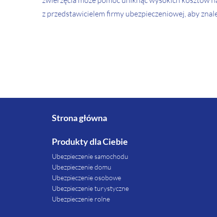
zwierzęcia może pomóc uniknąć wysokich kosztów nap
z przedstawicielem firmy ubezpieczeniowej, aby znal
Strona główna
Produkty dla Ciebie
Ubezpieczenie samochodu
Ubezpieczenie domu
Ubezpieczenie osobowe
Ubezpieczenie turystyczne
Ubezpieczenie rolne