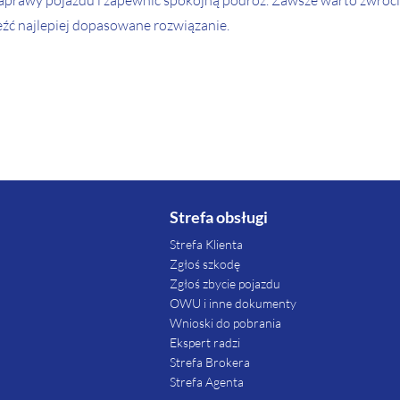
rawy pojazdu i zapewnić spokojną podróż. Zawsze warto zwrócić 
eźć najlepiej dopasowane rozwiązanie.
Strefa obsługi
Strefa Klienta
Zgłoś szkodę
Zgłoś zbycie pojazdu
OWU i inne dokumenty
Wnioski do pobrania
Ekspert radzi
Strefa Brokera
Strefa Agenta