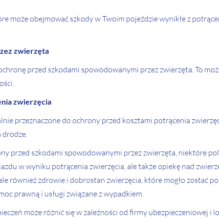
óre może obejmować szkody w Twoim pojeździe wynikłe z potrącen
zez zwierzęta
ochronę przed szkodami spowodowanymi przez zwierzęta. To może
ości.
nia zwierzęcia
alnie przeznaczone do ochrony przed kosztami potrącenia zwierzęc
a drodze.
rony przed szkodami spowodowanymi przez zwierzęta, niektóre po
azdu w wyniku potrącenia zwierzęcia, ale także opiekę nad zwie
 ale również zdrowie i dobrostan zwierzęcia, które mogło zostać 
oc prawną i usługi związane z wypadkiem.
eczeń może różnić się w zależności od firmy ubezpieczeniowej i lo