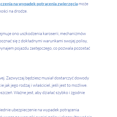
czenia na wypadek potrącenia zwierzęcia
może
ości na drodze.
ejmuje ono uszkodzenia karoserii, mechanizmów
poznać się z dokładnymi warunkami swojej polisy,
ż wynajem pojazdu zastępczego, co pozwala pozostać
owej. Zazwyczaj będziesz musiał dostarczyć dowody
jak jego rodzaj i właściciel, jeśli jest to możliwe.
szczeń. Ważne jest, aby działać szybko i zgodnie
owiednie ubezpieczenie na wypadek potrącenia