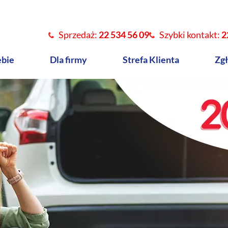
Sprzedaż:
22 534 56 09
Szybki kontakt:
2
ebie
Dla firmy
Strefa Klienta
Zgł