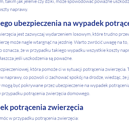
m, takim jak jelenie czy dziki, może spowodować poważne uszkodze
oszty naprawy.
nego ubezpieczenia na wypadek potrąc
 zwierzęcia jest zazwyczaj wydarzeniem losowym, które trudno prze
wierzę może nagle wtargnąć na jezdnię. Warto zwrócić uwagę na t
To oznacza, że w przypadku takiego wypadku wszystkie koszty nap
aszcza jeśli uszkodzenia są poważne.
zpieczeniowej, która pomoże ci w sytuacji potrącenia zwierzęcia.
ów naprawy, co pozwoli ci zachować spokój na drodze, wiedząc, ż
 mogą być pokrywane przez ubezpieczenie na wypadek potrącenia z
 w przypadku potrącenia zwierzęcia domowego.
ek potrącenia zwierzęcia
pomóc w przypadku potrącenia zwierzęcia: