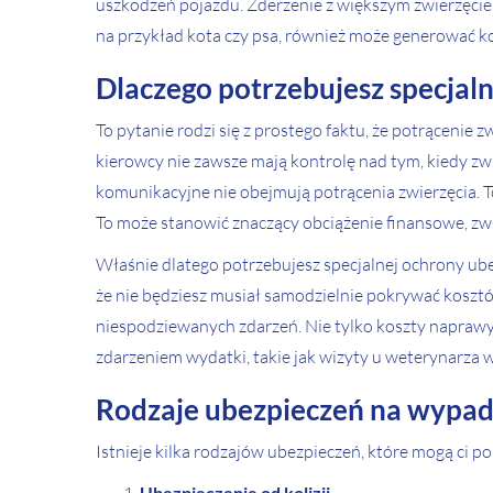
uszkodzeń pojazdu. Zderzenie z większym zwierzęcie
na przykład kota czy psa, również może generować k
Dlaczego potrzebujesz specjal
To pytanie rodzi się z prostego faktu, że potrącenie
kierowcy nie zawsze mają kontrolę nad tym, kiedy z
komunikacyjne nie obejmują potrącenia zwierzęcia. 
To może stanowić znaczący obciążenie finansowe, zwł
Właśnie dlatego potrzebujesz specjalnej ochrony ube
że nie będziesz musiał samodzielnie pokrywać koszt
niespodziewanych zdarzeń. Nie tylko koszty naprawy
zdarzeniem wydatki, takie jak wizyty u weterynarza
Rodzaje ubezpieczeń na wypad
Istnieje kilka rodzajów ubezpieczeń, które mogą ci 
Ubezpieczenie od kolizji