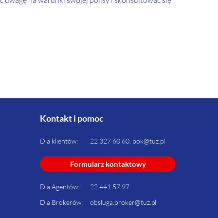
uwagę na warunki swojej polisy i skonsultować się
Kontakt i pomoc
Dla klientów:
22 327 60 60, bok@tuz.pl
Formularz kontaktowy
Dla Agentów:
22 441 57 97
Dla Brokerów:
obsluga.broker@tuz.pl