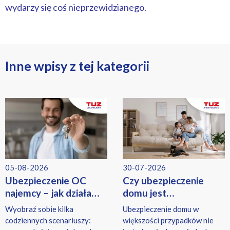
wydarzy się coś nieprzewidzianego.
Inne wpisy z tej kategorii
05-08-2026
30-07-2026
Ubezpieczenie OC
Czy ubezpieczenie
najemcy – jak działa
domu jest
i co obejmuje?
obowiązkowe? Kiedy
Wyobraź sobie kilka
Ubezpieczenie domu w
trzeba mieć polisę?
codziennych scenariuszy:
większości przypadków nie