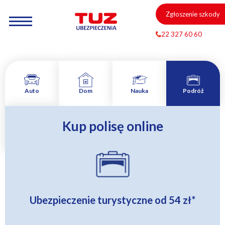
Zgłoszenie szkody
22 327 60 60
Auto
Dom
Nauka
Podróż
Kup polisę online
Zamów
rozmowę
Ubezpieczenie turystyczne od
54 zł
*