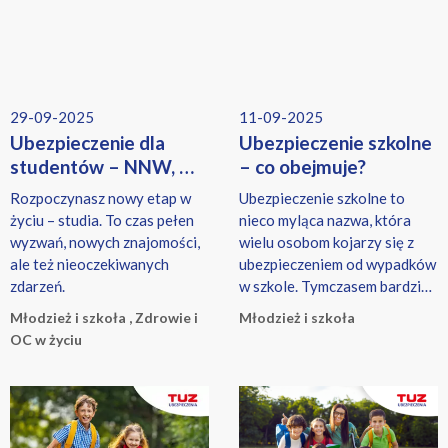
29-09-2025
11-09-2025
Ubezpieczenie dla
Ubezpieczenie szkolne
studentów – NNW, OC
– co obejmuje?
czy coś jeszcze?
Rozpoczynasz nowy etap w
Ubezpieczenie szkolne to
życiu – studia. To czas pełen
nieco myląca nazwa, która
wyzwań, nowych znajomości,
wielu osobom kojarzy się z
ale też nieoczekiwanych
ubezpieczeniem od wypadków
zdarzeń.
w szkole. Tymczasem bardziej
adekwatnym określeniem
Młodzież i szkoła , Zdrowie i
Młodzież i szkoła
byłoby "ubezpieczenie dla
OC w życiu
osób w wieku szkolnym". Taka
forma ochrony obejmuje
bowiem również
nieszczęśliwe wypadki, które
miały miejsce poza terenem