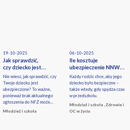
19-10-2025
06-10-2025
Jak sprawdzić,
Ile kosztuje
czy dziecko jest
ubezpieczenie NNW
ubezpieczone?
dla dziecka? Cena,
Nie wiesz, jak sprawdzić, czy
Każdy rodzic chce, aby jego
zakres i porady dla
Twoje dziecko jest
dziecko było bezpieczne –
rodziców
ubezpieczone? To ważne,
także wtedy, gdy spędza czas
przedszkolaków
ponieważ brak aktualnego
w przedszkolu.
zgłoszenia do NFZ może
Młodzież i szkoła , Zdrowie i
oznaczać problemy z
Młodzież i szkoła
OC w życiu
dostępem do lekarza i
dodatkowe koszty leczenia po
Twojej stronie