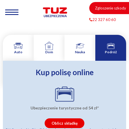
Zgłoszenie szkody
22 327 60 60
Auto
Dom
Nauka
Podróż
Kup polisę online
Zamów
rozmowę
Ubezpieczenie turystyczne od
54 zł
*
Oblicz składkę