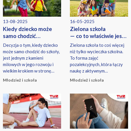
placówki oświatowej. Jaki
może być zakres
ubezpieczenia szkolnego? Czy
13-08-2025
16-05-2025
warto wykupić polisę
Kiedy dziecko może
Zielona szkoła
grupową w szkole, czy
samo chodzić
— co to właściwie jest
prywatnie? Czym jest
do szkoły? Przewodnik
i jak bezpiecznie posłać
ubezpieczenie szkolne NNW?
Decyzja o tym, kiedy dziecko
Zielona szkoła to coś więcej
Ubezpieczenie szkolne NNW
dla troskliwych
tam swoje dzieci
może samo chodzić do szkoły,
niż tylko wycieczka szkolna.
to ubezpieczenie, które
rodziców
jest jednym z kamieni
To forma zajęć
zapewnia rodzicom wsparcie
milowych w jego rozwoju i
pozalekcyjnych, która łączy
finansowe na wypadek
wielkim krokiem w stronę
naukę z aktywnym
nieszczęśliwego wypadku
samodzielności.
wypoczynkiem na świeżym
Młodzież i szkoła
Młodzież i szkoła
dziecka. Zadaniem takiej
powietrzu.
polisy jest zapewnienie
dziecku ochrony w różnych
nieoczekiwanych sytuacjach.
Ubezpieczenie obejmuje
zdarzenia, które mogą
wystąpić: na terenie szkoły, w
domu, podczas roku