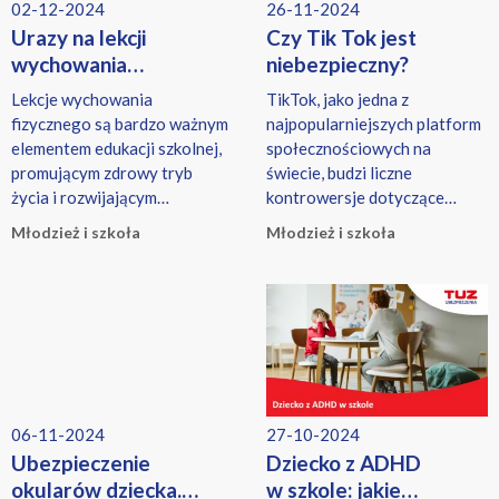
szkolnego, ale też w tracie
02-12-2024
26-11-2024
wakacji i ferii, w trakcie
Urazy na lekcji
Czy Tik Tok jest
uprawiania sportów.
wychowania
niebezpieczny?
Najczęściej, szkolna polisa
fizycznego
Lekcje wychowania
TikTok, jako jedna z
obejmuje między innymi
fizycznego są bardzo ważnym
najpopularniejszych platform
niespodziewaną śmierć
elementem edukacji szkolnej,
społecznościowych na
poniesioną na skutek
promującym zdrowy tryb
świecie, budzi liczne
wypadku, ale również stały
życia i rozwijającym
kontrowersje dotyczące
uszczerbek na zdrowiu
sprawność fizyczną dzieci.
bezpieczeństwa danych oraz
spowodowany
Młodzież i szkoła
Młodzież i szkoła
ochrony prywatności
nieszczęśliwym zdarzeniem.
użytkowników.
Na odszkodowanie z polisy
szkolnej można liczyć również
w przypadku poważnego
zachorowania, na przykład
zatrucia lub choroby
nowotworowej. Co może
obejmować ubezpieczenie
06-11-2024
27-10-2024
szkolne? Jak zostało
Ubezpieczenie
Dziecko z ADHD
wspomniane, szkolne
okularów dziecka.
w szkole: jakie
ubezpieczenie NNW nie