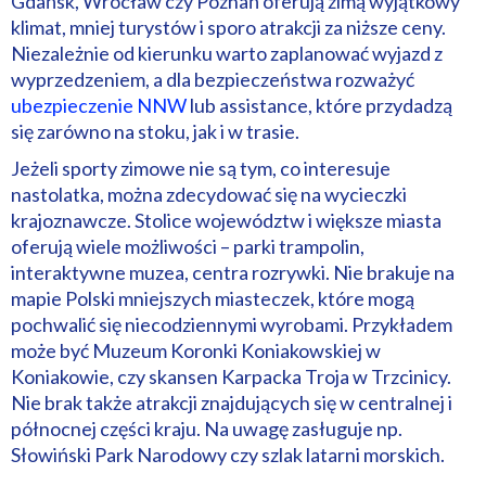
Gdańsk, Wrocław czy Poznań oferują zimą wyjątkowy
klimat, mniej turystów i sporo atrakcji za niższe ceny.
Niezależnie od kierunku warto zaplanować wyjazd z
wyprzedzeniem, a dla bezpieczeństwa rozważyć
ubezpieczenie NNW
lub assistance, które przydadzą
się zarówno na stoku, jak i w trasie.
Jeżeli sporty zimowe nie są tym, co interesuje
nastolatka, można zdecydować się na wycieczki
krajoznawcze. Stolice województw i większe miasta
oferują wiele możliwości – parki trampolin,
interaktywne muzea, centra rozrywki. Nie brakuje na
mapie Polski mniejszych miasteczek, które mogą
pochwalić się niecodziennymi wyrobami. Przykładem
może być Muzeum Koronki Koniakowskiej w
Koniakowie, czy skansen Karpacka Troja w Trzcinicy.
Nie brak także atrakcji znajdujących się w centralnej i
północnej części kraju. Na uwagę zasługuje np.
Słowiński Park Narodowy czy szlak latarni morskich.