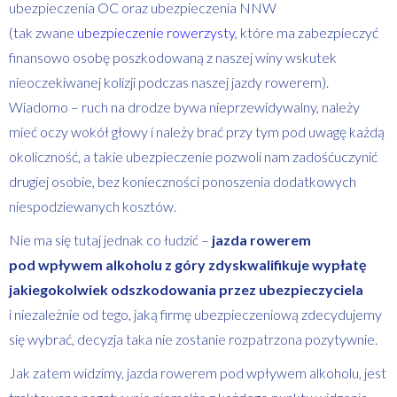
ubezpieczenia OC oraz ubezpieczenia NNW
(tak zwane
ubezpieczenie rowerzysty
, które ma zabezpieczyć
finansowo osobę poszkodowaną z naszej winy wskutek
nieoczekiwanej kolizji podczas naszej jazdy rowerem).
Wiadomo – ruch na drodze bywa nieprzewidywalny, należy
mieć oczy wokół głowy i należy brać przy tym pod uwagę każdą
okoliczność, a takie ubezpieczenie pozwoli nam zadośćuczynić
drugiej osobie, bez konieczności ponoszenia dodatkowych
niespodziewanych kosztów.
Nie ma się tutaj jednak co łudzić –
jazda rowerem
pod wpływem alkoholu z góry zdyskwalifikuje wypłatę
jakiegokolwiek odszkodowania przez ubezpieczyciela
i niezależnie od tego, jaką firmę ubezpieczeniową zdecydujemy
się wybrać, decyzja taka nie zostanie rozpatrzona pozytywnie.
Jak zatem widzimy, jazda rowerem pod wpływem alkoholu, jest