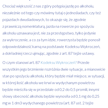
Chociaż większość z nas z góry potępia jazdę po alkoholu,
niezależnie od tego czy mówimy tutaj o jednośladach, czy też
pojazdach dwuśladowych, to okazuje się, że zgodnie
z prawniczą nomenklaturą, jazda na rowerze po spożyciu
alkoholu uznawana jest, nie za przestępstwo, tylko jedynie
za wykroczenie, a co za tym idzie, rowerzysta będzie ponosił
odpowiedzialność karną na podstawie Kodeksu Wykroczeń,
a dokładniej rzecz ujmując, zgodnie z art. 87 tejże ustawy.
O czym stanowi art. 87
Kodeksu Wykroczeń?
Przede
wszystkim jego brzmienie rozróżnia dwie sytuacje, a mianowicie
stan po spożyciu alkoholu, który będzie miał miejsce, w sytuacji,
w której ilość alkoholu we krwi w wydychanym powietrzu
będzie mieściła się w przedziale od 0,2 do 0,5 promili, innymi
słowy obecność alkoholu będzie wynosiła od 0,1 mg do 0,25
mg w 1 dm3 wydychanego powietrza (art. 87 ust. 2 tejże