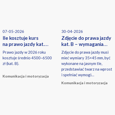
07-05-2026
30-04-2026
Ile kosztuje kurs
Zdjęcie do prawa jazdy
na prawo jazdy kat.
kat. B – wymagania
B w 2026? Aktualne
i wymiary
Prawo jazdy w 2026 roku
Zdjęcie do prawa jazdy musi
ceny
kosztuje średnio 4500–6500
mieć wymiary 35×45 mm, być
zł (kat. B).
wykonane na jasnym tle,
przedstawiać twarz na wprost
i spełniać wymogi
Komunikacja i motoryzacja
biometryczne określone w
Komunikacja i motoryzacja
przepisach.