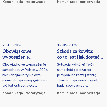
Komunikacja i motoryzacja
Komunikacja i motoryzacja
należą do najczęściej
to jeden z najważniejszych
wybieranych producentów -
kroków.
zarówno wśród kierowców
szukających nowych aut, jak i
sprawdzonych modeli
używanych.
20-05-2026
12-05-2026
Obowiązkowe
Szkoda całkowita:
wyposażenie
co to jest i jak dostać
samochodu 2026 –
odszkodowanie?
Obowiązkowe wyposażenie
Sytuacja, w której Twój
co musisz mieć,
samochodu w Polsce w 2026
samochód po stłuczce
a co tylko warto?
roku obejmuje tylko dwa
przypomina raczej stertę
elementy: sprawną gaśnicę i
złomu niż sprawny pojazd,
trójkąt ostrzegawczy.
budzi spore emocje.
Komunikacja i motoryzacja
Komunikacja i motoryzacja