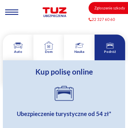
Zgłoszenie szkody
22 327 60 60
Auto
Dom
Nauka
Podróż
Kup polisę online
Zamów
rozmowę
Ubezpieczenie turystyczne od
54 zł
*