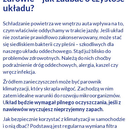
układu?
Schładzanie powietrza we wnętrzu auta wpływa na to,
czym właściwie oddychamy w trakcie jazdy. Jeśli układ
nie zostanie prawidłowo zakonserwowany, może stać
się siedliskiem bakterii czy pleśni – szkodliwych dla
naszego układu oddechowego. Stąd już blisko do
problemów zdrowotnych. Należą do nich choćby
podrażnienie dróg oddechowych, alergia, kaszel czy
wręcz infekcja.
Źródłem zanieczyszczeń może być parownik
klimatyzacji, który skrapla wilgoć. Zachodzą w nim
zatem idealne warunki do rozwoju mikroorganizmów.
U
kład będzie wymagał pilnego oczyszczania, jeśli z
nawiewów wyczujesz nieprzyjemny zapach.
Jak bezpiecznie korzystać z klimatyzacji w samochodzie
i o nią dbać? Podstawą jest regularna wymiana filtra