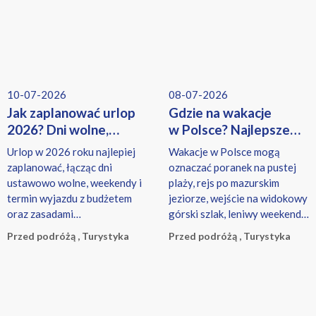
10-07-2026
08-07-2026
Jak zaplanować urlop
Gdzie na wakacje
2026? Dni wolne,
w Polsce? Najlepsze
kierunki warte uwagi
miejsca na urlop
Urlop w 2026 roku najlepiej
Wakacje w Polsce mogą
i bezpieczeństwo
zaplanować, łącząc dni
oznaczać poranek na pustej
ustawowo wolne, weekendy i
plaży, rejs po mazurskim
termin wyjazdu z budżetem
jeziorze, wejście na widokowy
oraz zasadami
górski szlak, leniwy weekend
obowiązującymi w pracy.
w uzdrowisku albo zwiedzanie
Przed podróżą , Turystyka
Przed podróżą , Turystyka
miasta, w którym historia
łączy się z dobrą kuchnią.