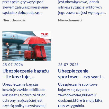
przez pęknięty wężyk pod
jest obowiązkowe, jednak
zlewem zalewasz mieszkanie
istnieją sytuacje, w których
sąsiada z dołu, podczas
jego zawarcie jest wymagane,
przesuwania mebli rysujesz
np. przy kredycie hipotecznym
Nieruchomości
Nieruchomości
drewniany parkiet właściciela,
lub w przypadku gospodarstw
dziecko przypadkowo zbija
rolnych objętych
szybę w piekarniku pod
obowiązkowym
zabudowę, a pies niszczy
ubezpieczeniem budynków.
kanapę należącą do
wynajmującego.
28-07-2026
26-07-2026
Ubezpieczenie bagażu
Ubezpieczenie
– ile kosztuje,
sportowe – czy warto
co obejmuje i czy warto
je kupić?
Ubezpieczenie bagażu
Ubezpieczenie sportowe
je kupić?
kosztuje zwykle od kilku do
kojarzy się często z
kilkunastu złotych za dzień
zawodowcami, klubami i
ochrony i najczęściej jest
osobami, które trenują kilka
częścią polisy turystycznej.
razy w tygodniu.