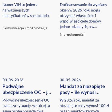
i historię pojazdu?
– kto może
Numer VIN to jeden z
Dofinansowanie do wymiany
skorzystać?
najważniejszych
okien w 2026 roku mogą
identyfikatorów samochodu.
otrzymać właściciele i
współwłaściciele domów
jednorodzinnych, a w
Komunikacja i motoryzacja
przypadku mieszkań także
Nieruchomości
osoby korzystające z
programu Ciepłe Mieszkanie.
03-06-2026
30-05-2026
Podwójne
Mandat za niezapięte
ubezpieczenie OC – jak
pasy – ile wynosi
zgłosić i wypowiedzieć
w 2026 roku? Aktualne
Podwójne ubezpieczenie OC
W 2026 roku mandat za
polisę pojazdu?
stawki i przepisy
oznacza sytuację, w której ta
niezapięte pasy wynosi 100 zł
sama osoba posiada dwa
oraz 5 punktów karnych.