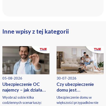
Inne wpisy z tej kategorii
05-08-2026
30-07-2026
Ubezpieczenie OC
Czy ubezpieczenie
najemcy – jak działa
domu jest
i co obejmuje?
obowiązkowe? Kiedy
Wyobraź sobie kilka
Ubezpieczenie domu w
trzeba mieć polisę?
codziennych scenariuszy:
większości przypadków nie