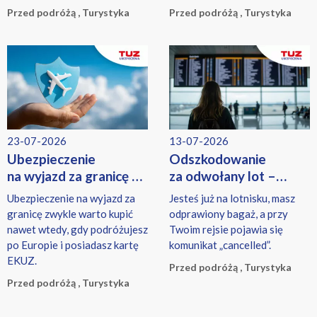
Przed podróżą , Turystyka
Przed podróżą , Turystyka
23-07-2026
13-07-2026
Ubezpieczenie
Odszkodowanie
na wyjazd za granicę –
za odwołany lot –
czy warto?
kiedy przysługuje i ile
Ubezpieczenie na wyjazd za
Jesteś już na lotnisku, masz
wynosi?
granicę zwykle warto kupić
odprawiony bagaż, a przy
nawet wtedy, gdy podróżujesz
Twoim rejsie pojawia się
po Europie i posiadasz kartę
komunikat „cancelled”.
EKUZ.
Przed podróżą , Turystyka
Przed podróżą , Turystyka