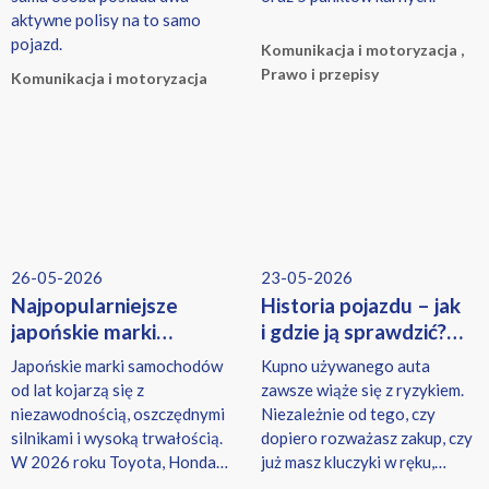
aktywne polisy na to samo
pojazd.
Komunikacja i motoryzacja ,
Prawo i przepisy
Komunikacja i motoryzacja
26-05-2026
23-05-2026
Najpopularniejsze
Historia pojazdu – jak
japońskie marki
i gdzie ją sprawdzić?
samochodów 2026
Czy musisz płacić
Japońskie marki samochodów
Kupno używanego auta
— ranking, opinie
za raporty?
od lat kojarzą się z
zawsze wiąże się z ryzykiem.
i niezawodność
niezawodnością, oszczędnymi
Niezależnie od tego, czy
silnikami i wysoką trwałością.
dopiero rozważasz zakup, czy
W 2026 roku Toyota, Honda,
już masz kluczyki w ręku,
Mazda czy Subaru nadal
sprawdzenie historii pojazdu