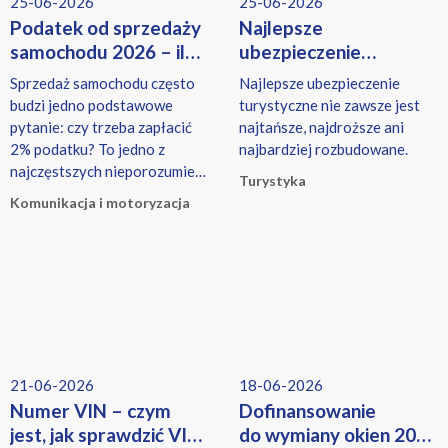
25-06-2026
25-06-2026
Podatek od sprzedaży
Najlepsze
samochodu 2026 – ile
ubezpieczenie
wynosi i kiedy trzeba
turystyczne – jakie
Sprzedaż samochodu często
Najlepsze ubezpieczenie
go zapłacić?
wybrać?
budzi jedno podstawowe
turystyczne nie zawsze jest
pytanie: czy trzeba zapłacić
najtańsze, najdroższe ani
2% podatku? To jedno z
najbardziej rozbudowane.
najczęstszych nieporozumień.
Turystyka
W rzeczywistości przy
Komunikacja i motoryzacja
transakcji auta mogą pojawić
się dwa różne podatki — i
dotyczą one zupełnie innych
osób.
21-06-2026
18-06-2026
Numer VIN – czym
Dofinansowanie
jest, jak sprawdzić VIN
do wymiany okien 2026