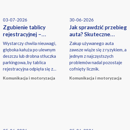
03-07-2026
30-06-2026
Zgubienie tablicy
Jak sprawdzić przebieg
rejestracyjnej –
auta? Skuteczne
co zrobić?
sposoby na wykrycie
Wystarczy chwila nieuwagi,
Zakup używanego auta
cofniętego licznika
głęboka kałuża po ulewnym
zawsze wiąże się z ryzykiem, a
deszczu lub drobna stłuczka
jednym z najczęstszych
parkingowa, by tablica
problemów nadal pozostaje
rejestracyjna odpięła się z
cofnięty licznik.
ramki i zaginęła.
Komunikacja i motoryzacja
Komunikacja i motoryzacja