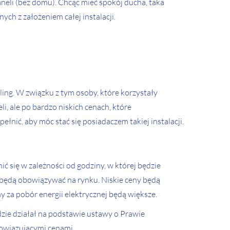
neli (bez domu). Chcąc mieć spokój ducha, taka
ch z założeniem całej instalacji.
ling. W związku z tym osoby, które korzystały
li, ale po bardzo niskich cenach, które
łnić, aby móc stać się posiadaczem takiej instalacji.
 się w zależności od godziny, w której będzie
e będą obowiązywać na rynku. Niskie ceny będą
za pobór energii elektrycznej będą większe.
dzie działał na podstawie ustawy o Prawie
owiązującymi cenami.