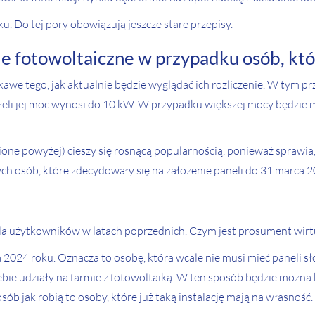
 Do tej pory obowiązują jeszcze stare przepisy.
le fotowoltaiczne w przypadku osób, któr
ekawe tego, jak aktualnie będzie wyglądać ich rozliczenie. W tym p
żeli jej moc wynosi do 10 kW. W przypadku większej mocy będzie m
ione powyżej) cieszy się rosnącą popularnością, ponieważ sprawia,
ch osób, które zdecydowały się na założenie paneli do 31 marca 2
 dla użytkowników w latach poprzednich. Czym jest prosument wirt
 2024 roku. Oznacza to osobę, która wcale nie musi mieć paneli sł
bie udziały na farmie z fotowoltaiką. W ten sposób będzie można k
b jak robią to osoby, które już taką instalację mają na własność