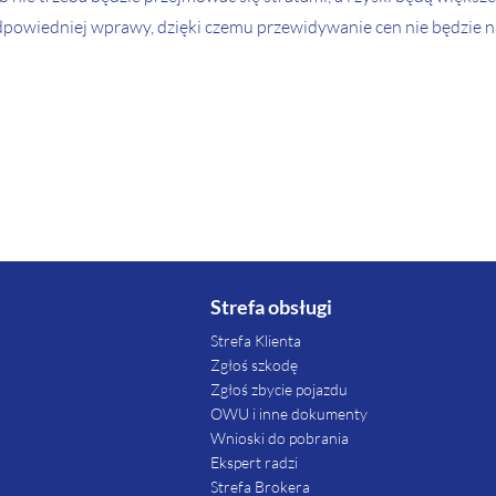
powiedniej wprawy, dzięki czemu przewidywanie cen nie będzie n
Strefa obsługi
Strefa Klienta
Zgłoś szkodę
Zgłoś zbycie pojazdu
OWU i inne dokumenty
Wnioski do pobrania
Ekspert radzi
Strefa Brokera