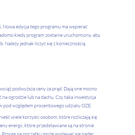
. Nowa edycja tego programu ma wspierać
 wiadomo kiedy program zostanie uruchomiony, aby
b. Należy jednak liczyć się z koniecznością
ra wciąż podwyższa ceny za prąd. Dają one mocno
ć na ogrodzie lub na dachu. Czy taka inwestycja
nków pod względem procentowego udziału OZE.
ieść wiele korzyści osobom, które rozliczają się
eny energii, które przedstawiane są na stronie
ze. Proces na początku może wydawać się nader