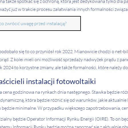
a także spotkać się z ochroną, która jest dedykowana tylko dla pa
żyć już w trakcie procesu załatwiania innych formalności związany
 co zwrócić uwagę przed instalacją?
dobało się to co przyniósł rok 2022. Mianowicie chodzi o net-bil
y prąd. Z kolei mieli oni możliwość sprzedaży nadwyżek prądu z pane
2024 to korzystne zmiany, ale także formalności, które należy dope
icieli instalacji fotowoltaiki
 cena godzinowa na rynkach dnia następnego. Stawka będzie różnić
ą dynamiczną, która będzie różnić się od warunków, jakie aktualni
 będzie minimalne. W przypadku większego zapotrzebowania, ceny 
ialny będzie Operator Informacji Rynku Energii (OIRE). To on bę
temu Informacji Rynku będzie można zapoznać się z aktualnie ob