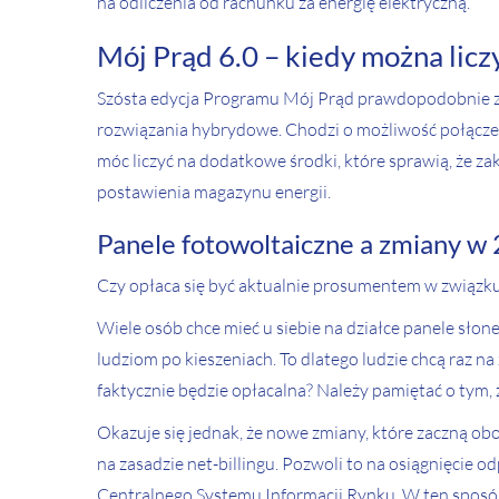
na odliczenia od rachunku za energię elektryczną.
Mój Prąd 6.0 – kiedy można licz
Szósta edycja Programu Mój Prąd prawdopodobnie z
rozwiązania hybrydowe. Chodzi o możliwość połączeni
móc liczyć na dodatkowe środki, które sprawią, że zaku
postawienia magazynu energii.
Panele fotowoltaiczne a zmiany w
Czy opłaca się być aktualnie prosumentem w związ
Wiele osób chce mieć u siebie na działce panele sło
ludziom po kieszeniach. To dlatego ludzie chcą raz na
faktycznie będzie opłacalna? Należy pamiętać o tym
Okazuje się jednak, że nowe zmiany, które zaczną obo
na zasadzie net-billingu. Pozwoli to na osiągnięcie o
Centralnego Systemu Informacji Rynku. W ten sposób 