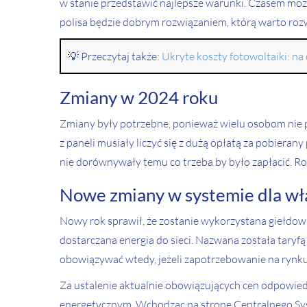
w stanie przedstawić najlepsze warunki. Czasem możn
polisa będzie dobrym rozwiązaniem, którą warto rozwa
💡 Przeczytaj także:
Ukryte koszty fotowoltaiki: na
Zmiany w 2024 roku
Zmiany były potrzebne, ponieważ wielu osobom nie po
z paneli musiały liczyć się z dużą opłatą za pobieran
nie dorównywały temu co trzeba by było zapłacić. Rok 
Nowe zmiany w systemie dla właśc
Nowy rok sprawił, że zostanie wykorzystana giełdowa
dostarczana energia do sieci. Nazwana została taryf
obowiązywać wtedy, jeżeli zapotrzebowanie na rynku
Za ustalenie aktualnie obowiązujących cen odpowiedz
energetycznym. Wchodząc na stronę Centralnego Sys