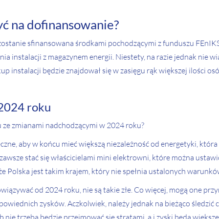
yć na dofinansowanie?
ostanie sfinansowana środkami pochodzącymi z funduszu FEnIKS
a instalacji z magazynem energii. Niestety, na razie jednak nie
p instalacji będzie znajdował się w zasięgu rąk większej ilości osó
 2024 roku
ku ze zmianami nadchodzącymi w 2024 roku?
neczne, aby w końcu mieć większą niezależność od energetyki, któ
 zawsze stać się właścicielami mini elektrowni, które można ustawi
, że Polska jest takim krajem, który nie spełnia ustalonych waru
wiązywać od 2024 roku, nie są takie złe. Co więcej, mogą one przyn
dpowiednich zysków. Aczkolwiek, należy jednak na bieżąco śledzić c
nie trzeba będzie przejmować się stratami, a i zyski będą więks