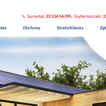
Sprzedaż:
22 534 56 09
Szybki kontakt:
2
ebie
Dla firmy
Strefa Klienta
Zgł