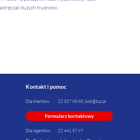
astręczać dużych trudności.
Kontakt i pomoc
Dla klientów:
22 327 60 60, bok@tuz.pl
Formularz kontaktowy
Dla Agentów:
22 441 57 97