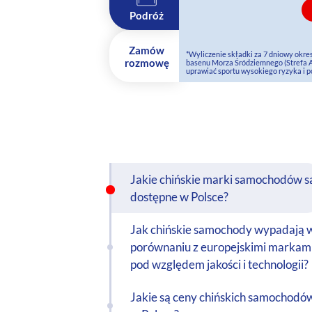
Podróż
Zamów
*Wyliczenie składki za 7 dniowy okre
rozmowę
basenu Morza Śródziemnego (Strefa A)
uprawiać sportu wysokiego ryzyka i p
Jakie chińskie marki samochodów s
dostępne w Polsce?
Jak chińskie samochody wypadają 
porównaniu z europejskimi markam
pod względem jakości i technologii?
Jakie są ceny chińskich samochodó