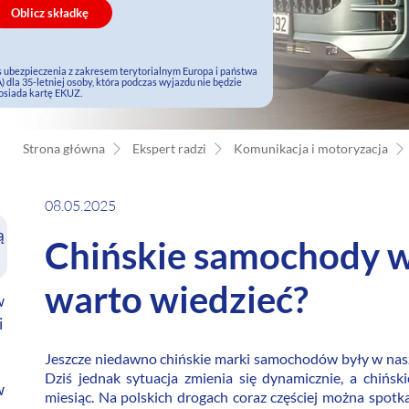
Oblicz składkę
s ubezpieczenia z zakresem terytorialnym Europa i państwa
 dla 35-letniej osoby, która podczas wyjazdu nie będzie
osiada kartę EKUZ.
Strona główna
Ekspert radzi
Komunikacja i motoryzacja
08.05.2025
ą
Chińskie samochody w
warto wiedzieć?
w
i
Jeszcze niedawno chińskie marki samochodów były w nasz
Dziś jednak sytuacja zmienia się dynamicznie, a chińs
w
miesiąc. Na polskich drogach coraz częściej można spotk