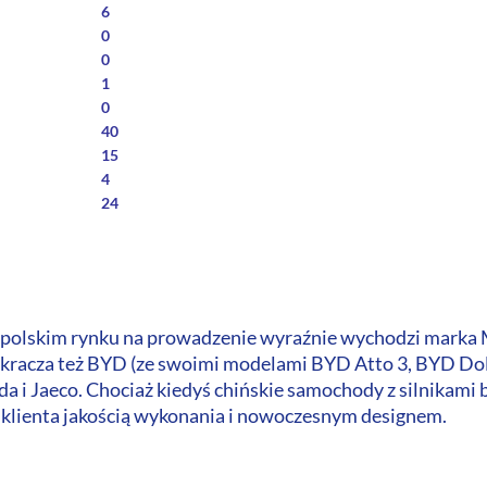
6
0
0
1
0
40
15
4
24
polskim rynku na prowadzenie wyraźnie wychodzi marka 
wkracza też BYD (ze swoimi modelami BYD Atto 3, BYD Do
oda i Jaeco. Chociaż kiedyś chińskie samochody z silnikam
 klienta jakością wykonania i nowoczesnym designem.