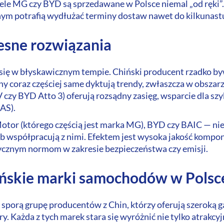
ele MG czy BYD są sprzedawane w Polsce niemal „od ręki”.
m potrafią wydłużać terminy dostaw nawet do kilkunastu
esne rozwiązania
 się w błyskawicznym tempie. Chiński producent rzadko b
ny coraz częściej same dyktują trendy, zwłaszcza w obszar
czy BYD Atto 3) oferują rozsądny zasięg, wsparcie dla szy
AS).
otor (którego częścią jest marka MG), BYD czy BAIC — nie 
lub współpracują z nimi. Efektem jest wysoka jakość kompo
ycznym normom w zakresie bezpieczeństwa czy emisji.
ińskie marki samochodów w Polsc
 sporą grupę producentów z Chin, którzy oferują szerok
. Każda z tych marek stara się wyróżnić nie tylko atrakc