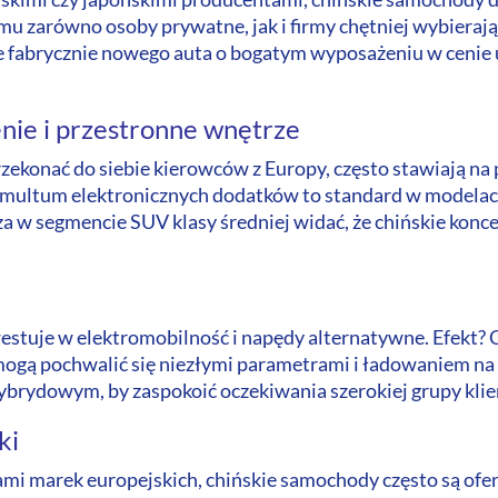
emu zarówno osoby prywatne, jak i firmy chętniej wybieraj
ie fabrycznie nowego auta o bogatym wyposażeniu w ceni
nie i przestronne wnętrze
ekonać do siebie kierowców z Europy, często stawiają na
i multum elektronicznych dodatków to standard w modelac
a w segmencie SUV klasy średniej widać, że chińskie konc
estuje w elektromobilność i napędy alternatywne. Efekt?
gą pochwalić się niezłymi parametrami i ładowaniem na 
ybrydowym, by zaspokoić oczekiwania szerokiej grupy kli
ki
i marek europejskich, chińskie samochody często są ofe