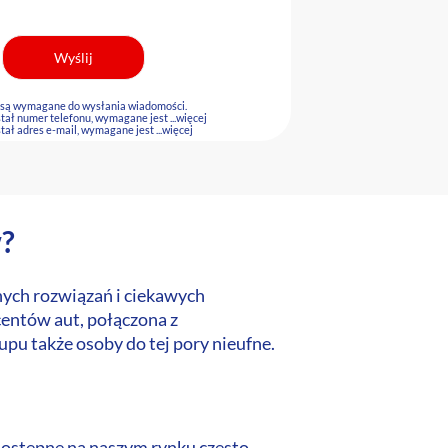
 są wymagane do wysłania wiadomości.
stał numer telefonu, wymagane jest
...więcej
stał adres e-mail, wymagane jest
...więcej
w?
nych rozwiązań i ciekawych
entów aut, połączona z
u także osoby do tej pory nieufne.
dostępne na naszym rynku często