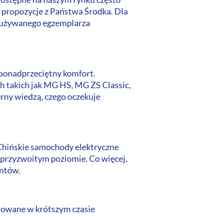
ą propozycje z Państwa Środka. Dla
e używanego egzemplarza
 ponadprzeciętny komfort.
h takich jak MG HS, MG ZS Classic,
erny wiedzą, czego oczekuje
 Chińskie samochody elektryczne
przyzwoitym poziomie. Co więcej,
entów.
rowane w krótszym czasie