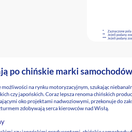
*
Zaznaczone pola
**
Jeżeli podany zo
***
Jeżeli podany zo
ają po chińskie marki samochodó
e możliwości na rynku motoryzacyjnym, szukając niebanal
ich czy japońskich. Coraz lepsza renoma chińskich produc
ającymi oko projektami nadwoziowymi, przekonuje do zakup
zturmem zdobywają serca kierowców nad Wisłą.
ny
skimi czy japońskimi producentami, chińskie samochody 