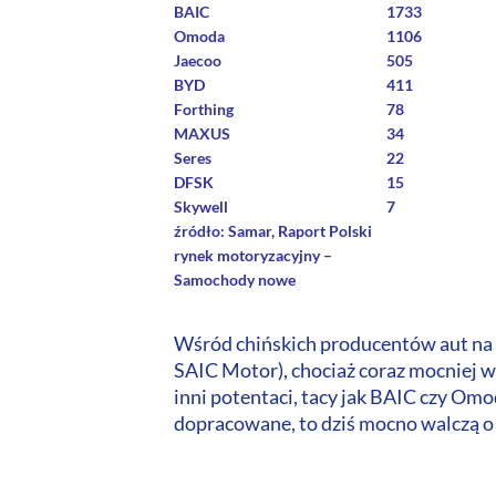
BAIC
1733
Omoda
1106
Jaecoo
505
BYD
411
Forthing
78
MAXUS
34
Seres
22
DFSK
15
Skywell
7
źródło: Samar, Raport Polski
rynek motoryzacyjny –
Samochody nowe
Wśród chińskich producentów aut na 
SAIC Motor), chociaż coraz mocniej 
inni potentaci, tacy jak BAIC czy Om
dopracowane, to dziś mocno walczą o