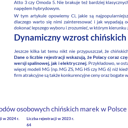
Atto 3 czy Omoda 5. Nie brakuje też bardziej klasycznyc
napędem hybrydowym.
W tym artykule opowiemy Ci, jakie są najpopularniejs
dlaczego warto się nimi zainteresować i jak wypadają o
dokonać lepszego wyboru i zrozumieć, w którym kierunku 
Dynamiczny wzrost chińskich 
Jeszcze kilka lat temu nikt nie przypuszczał, że chińs
Dane o liczbie rejestracji wskazują, że Polacy coraz cz
wersji spalinowej, jak i elektrycznej.
Przykładowo, w osta
więcej modeli MG (np. MG ZS, MG HS czy MG 6) niż kiedy
firm atrakcyjne są także konkurencyjne ceny oraz bogate 
odów osobowych chińskich marek w Polsce 
ji w 2024 r.
Liczba rejestracji w 2023 r.
64