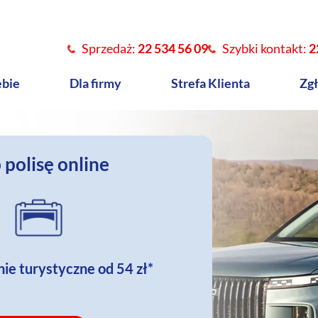
Sprzedaż:
22 534 56 09
Szybki kontakt:
2
ebie
Dla firmy
Strefa Klienta
Zgł
 polisę online
ie turystyczne od
54 zł
*