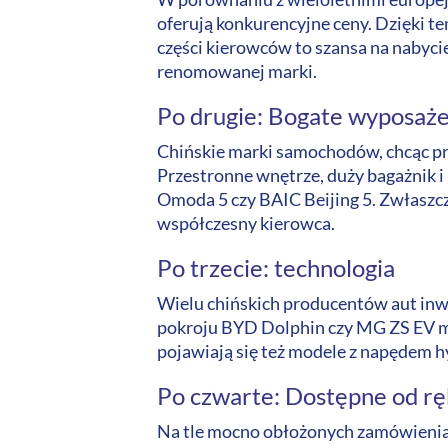
oferują konkurencyjne ceny. Dzięki t
części kierowców to szansa na nabyc
renomowanej marki.
Po drugie: Bogate wyposaże
Chińskie marki samochodów, chcąc prz
Przestronne wnętrze, duży bagażnik 
Omoda 5 czy BAIC Beijing 5. Zwłaszcz
współczesny kierowca.
Po trzecie: technologia
Wielu chińskich producentów aut inw
pokroju BYD Dolphin czy MG ZS EV mo
pojawiają się też modele z napędem h
Po czwarte: Dostępne od rę
Na tle mocno obłożonych zamówieniam