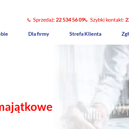
Sprzedaż:
22 534 56 09
Szybki kontakt:
2
ebie
Dla firmy
Strefa Klienta
Zgł
majątkowe