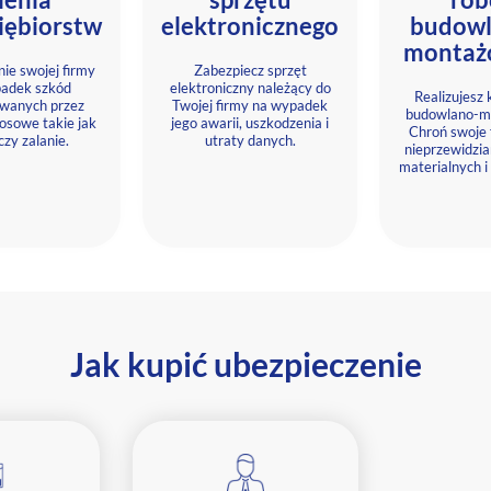
iębiorstw
elektronicznego
budowl
montaż
ie swojej firmy
Zabezpiecz sprzęt
adek szkód
elektroniczny należący do
Realizujesz
wanych przez
Twojej firmy na wypadek
budowlano-m
losowe takie jak
jego awarii, uszkodzenia i
Chroń swoje 
czy zalanie.
utraty danych.
nieprzewidzi
materialnych 
Jak kupić ubezpieczenie