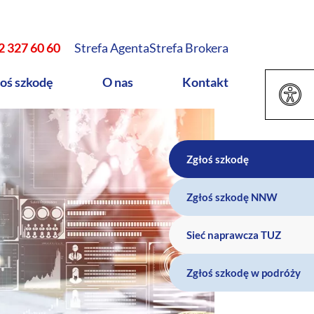
2 327 60 60
Strefa Agenta
Strefa Brokera
oś szkodę
O nas
Kontakt
Zgłoś szkodę
Zgłoś szkodę NNW
Sieć naprawcza TUZ
Zgłoś szkodę w podróży