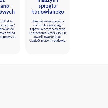
ano –
sprzętu
owych
budowlanego
 kontrakty
Ubezpieczenie maszyn i
ontażowe?
sprzętu budowlanego
finanse od
zapewnia ochronę w razie
anych szkód
uszkodzenia, kradzieży lub
i osobowych.
awarii, gwarantując
ciągłość pracy na budowie.