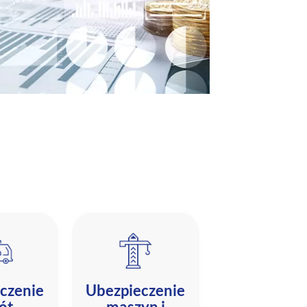
czenie
Ubezpieczenie
ót
maszyn i