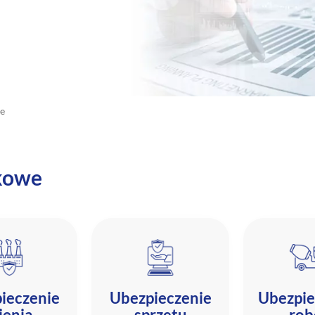
we
kowe
ieczenie
Ubezpieczenie
Ubezpie
ienia
sprzętu
rob