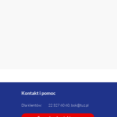
Kontakt i pomoc
Dla klientów:
22 327 60 60, bok@tuz.pl