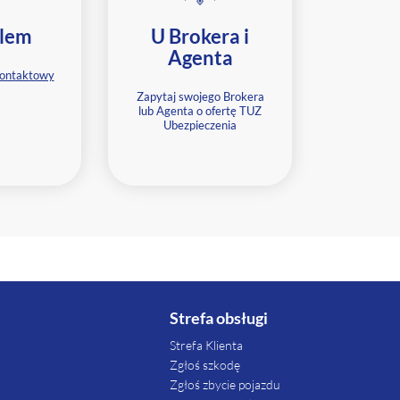
lem
U Brokera i
Agenta
kontaktowy
Zapytaj swojego Brokera
lub Agenta o ofertę TUZ
Ubezpieczenia
Strefa obsługi
Strefa Klienta
Zgłoś szkodę
Zgłoś zbycie pojazdu