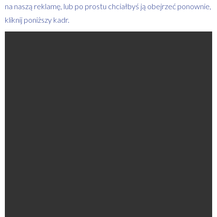
na naszą reklamę, lub po prostu chciałbyś ją obejrzeć ponownie,
kliknij poniższy kadr.