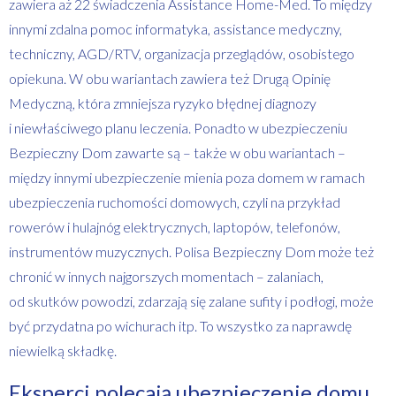
zawiera aż 22 świadczenia Assistance Home-Med. To między
innymi zdalna pomoc informatyka, assistance medyczny,
techniczny, AGD/RTV, organizacja przeglądów, osobistego
opiekuna. W obu wariantach zawiera też Drugą Opinię
Medyczną, która zmniejsza ryzyko błędnej diagnozy
i niewłaściwego planu leczenia. Ponadto w ubezpieczeniu
Bezpieczny Dom zawarte są – także w obu wariantach –
między innymi ubezpieczenie mienia poza domem w ramach
ubezpieczenia ruchomości domowych, czyli na przykład
rowerów i hulajnóg elektrycznych, laptopów, telefonów,
instrumentów muzycznych. Polisa Bezpieczny Dom może też
chronić w innych najgorszych momentach – zalaniach,
od skutków powodzi, zdarzają się zalane sufity i podłogi, może
być przydatna po wichurach itp. To wszystko za naprawdę
niewielką składkę.
Eksperci polecają ubezpieczenie domu