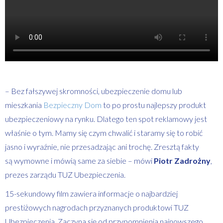
– Bez fałszywej skromności, ubezpieczenie domu lub
mieszkania
Bezpieczny Dom
to po prostu najlepszy produkt
ubezpieczeniowy na rynku. Dlatego ten spot reklamowy jest
właśnie o tym. Mamy się czym chwalić i staramy się to robić
jasno i wyraźnie, nie przesadzając ani trochę. Zresztą fakty
są wymowne i mówią same za siebie – mówi
Piotr Zadrożny
,
prezes zarządu TUZ Ubezpieczenia.
15-sekundowy film zawiera informacje o najbardziej
prestiżowych nagrodach przyznanych produktowi TUZ
Ubezpieczenia. Zaczyna się od przypomnienia najnowszego