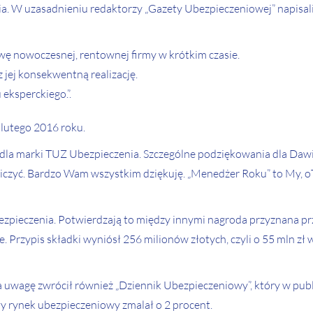
. W uzasadnieniu redaktorzy „Gazety Ubezpieczeniowej” napisali,
ę nowoczesnej, rentownej firmy w krótkim czasie.
 jej konsekwentną realizację.
ksperckiego.”.
lutego 2016 roku.
ch dla marki TUZ Ubezpieczenia. Szczególne podziękowania dla Daw
liczyć. Bardzo Wam wszystkim dziękuję. „Menedżer Roku” to My, 
ezpieczenia. Potwierdzają to między innymi nagroda przyznana pr
. Przypis składki wyniósł 256 milionów złotych, czyli o 55 mln zł 
wagę zwrócił również „Dziennik Ubezpieczeniowy”, który w publi
ały rynek ubezpieczeniowy zmalał o 2 procent.