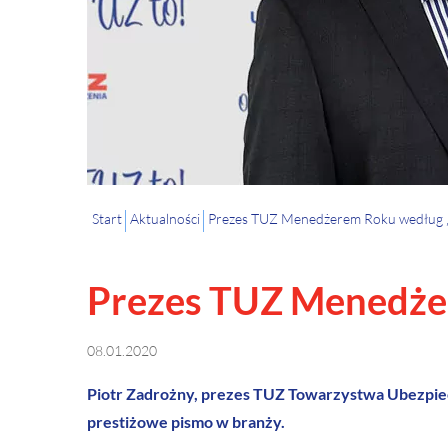
Start
Aktualności
Prezes TUZ Menedżerem Roku według „
Prezes TUZ Menedże
08.01.2020
Piotr Zadrożny, prezes TUZ Towarzystwa Ubezpie
prestiżowe pismo w branży.