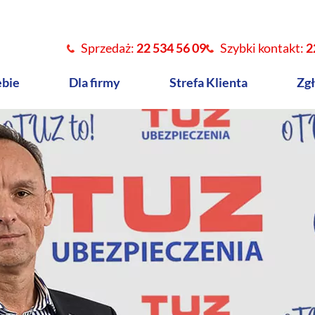
Sprzedaż:
22 534 56 09
Szybki kontakt:
2
ebie
Dla firmy
Strefa Klienta
Zgł