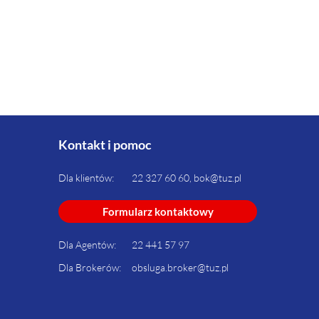
Kontakt i pomoc
Dla klientów:
22 327 60 60, bok@tuz.pl
Formularz kontaktowy
Dla Agentów:
22 441 57 97
Dla Brokerów:
obsluga.broker@tuz.pl