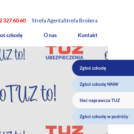
2 327 60 60
Strefa Agenta
Strefa Brokera
oś szkodę
O nas
Kontakt
Zgłoś szkodę
Zgłoś szkodę NNW
Sieć naprawcza TUZ
Zgłoś szkodę w podróży