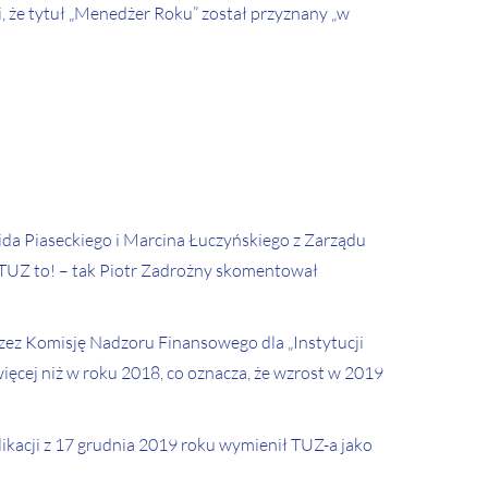
 że tytuł „Menedżer Roku” został przyznany „w
ida Piaseckiego i Marcina Łuczyńskiego z Zarządu
oTUZ to! – tak Piotr Zadrożny skomentował
zez Komisję Nadzoru Finansowego dla „Instytucji
więcej niż w roku 2018, co oznacza, że wzrost w 2019
kacji z 17 grudnia 2019 roku wymienił TUZ-a jako