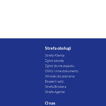
Strefa obsługi
Strefa Klienta
Zgłoś szkodę
Zgłoś zbycie pojazdu
OWU i inne dokumenty
Wnioski do pobrania
Ekspert radzi
Strefa Brokera
Strefa Agenta
O nas