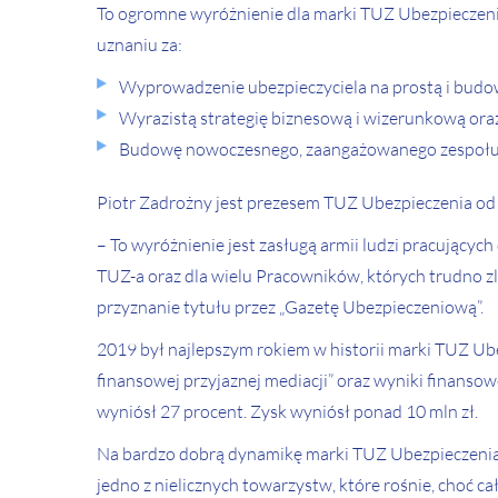
To ogromne wyróżnienie dla marki TUZ Ubezpieczenia
uznaniu za:
Wyprowadzenie ubezpieczyciela na prostą i budow
Wyrazistą strategię biznesową i wizerunkową oraz
Budowę nowoczesnego, zaangażowanego zespołu e
Piotr Zadrożny jest prezesem TUZ Ubezpieczenia od 
– To wyróżnienie jest zasługą armii ludzi pracujący
TUZ-a oraz dla wielu Pracowników, których trudno z
przyznanie tytułu przez „Gazetę Ubezpieczeniową”.
2019 był najlepszym rokiem w historii marki TUZ Ub
finansowej przyjaznej mediacji” oraz wyniki finansowe
wyniósł 27 procent. Zysk wyniósł ponad 10 mln zł.
Na bardzo dobrą dynamikę marki TUZ Ubezpieczenia u
jedno z nielicznych towarzystw, które rośnie, choć c