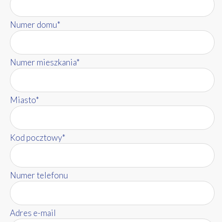
Numer domu*
Numer mieszkania*
Miasto*
Kod pocztowy*
Numer telefonu
Adres e-mail