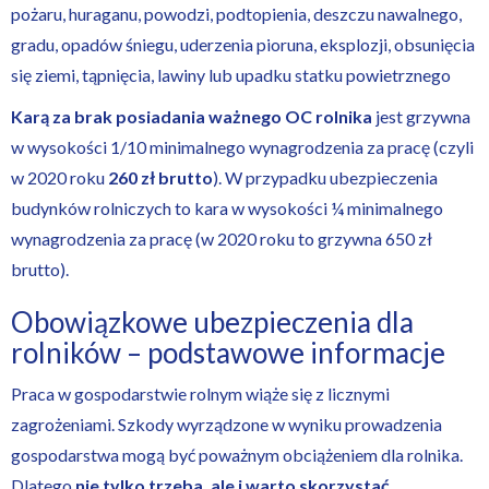
pożaru, huraganu, powodzi, podtopienia, deszczu nawalnego,
gradu, opadów śniegu, uderzenia pioruna, eksplozji, obsunięcia
się ziemi, tąpnięcia, lawiny lub upadku statku powietrznego
Karą za brak posiadania ważnego OC
rolnika
jest grzywna
w wysokości 1/10 minimalnego wynagrodzenia za pracę (czyli
w 2020 roku
260 zł brutto
). W przypadku ubezpieczenia
budynków rolniczych to kara w wysokości ¼ minimalnego
wynagrodzenia za pracę (w 2020 roku to grzywna 650 zł
brutto).
Obowiązkowe ubezpieczenia dla
rolników – podstawowe informacje
Praca w gospodarstwie rolnym wiąże się z licznymi
zagrożeniami. Szkody wyrządzone w wyniku prowadzenia
gospodarstwa mogą być poważnym obciążeniem dla rolnika.
Dlatego
nie tylko trzeba, ale i warto skorzystać