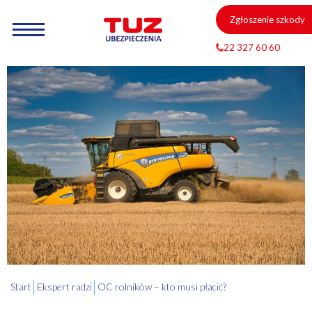
Zgłoszenie szkody
22 327 60 60
Start
Ekspert radzi
OC rolników – kto musi płacić?